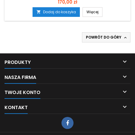
Cena
170,00 zł
Dodaj do koszyka
Więcej

POWRÓT DO GÓRY


PRODUKTY

NASZA FIRMA

TWOJE KONTO

KONTAKT