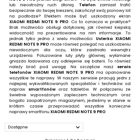
lub nieostrożny ruch dłonią.
Telefon
zamiast trafić
bezpiecznie do twojej kieszeni, zakończył swój pionowy lot
na podłodze? Efektem może być uszkodzony ekran
XIAOMI REDMI NOTE 9 PRO
. Co to oznacza w praktyce?
Brak możliwości obsługi dotykowej, jak również kiepską
widoczność na prezentowane na nim informacje. To
jednak tylko jedna z wielu możliwości.
Usterka
XIAOMI
REDMI NOTE 9 PRO
może również polegać na uszkodzeniu
niewidocznym dla oczu, które zaistniało wewnątrz
urządzenia. Poluzowane luty płyty głównej, wyłamane
gniazdo ładowania czy odklejenie się baterii. To również
należy brać pod uwagę. Na szczęście nasz
serwis
telefonów XIAOMI REDMI NOTE 9 PRO
ma opanowane
wszystkie te naprawy. W naszym serwisie pracują jedni z
najlepiej wykwalifikowanych specjalistów i techników od
napraw
smartfonów
oraz tabletów. W połączeniu ze
świetnie wyposażonym zapleczem technicznym oraz
bogato zaopatrzonym magazynem, jesteśmy w stanie w
krótkim czasie przeprowadzić wszystkie konieczne
naprawy smartfonu
XIAOMI REDMI NOTE 9 PRO
.

Dostępne