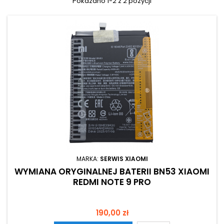
Pokazano 1-2 z 2 pozycji
MARKA:
SERWIS XIAOMI
WYMIANA ORYGINALNEJ BATERII BN53 XIAOMI
REDMI NOTE 9 PRO
Cena
190,00 zł