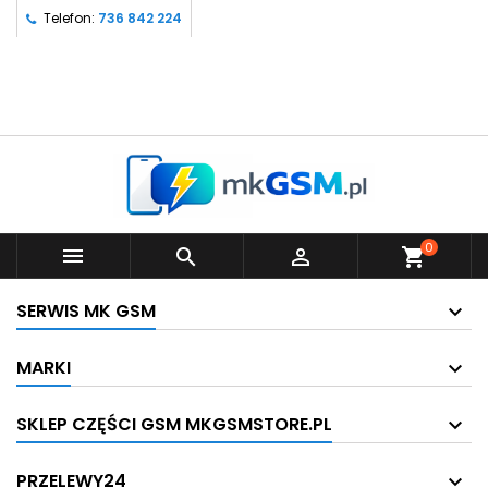
Telefon:
736 842 224
0



shopping_cart
SERWIS MK GSM
MARKI
SKLEP CZĘŚCI GSM MKGSMSTORE.PL
PRZELEWY24