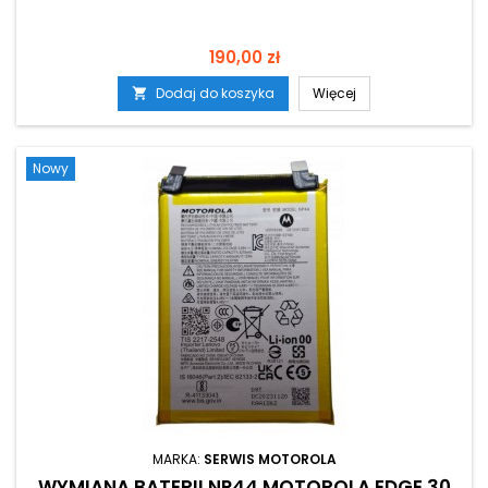
Cena
190,00 zł
Dodaj do koszyka
Więcej

Nowy
MARKA:
SERWIS MOTOROLA
WYMIANA BATERII NP44 MOTOROLA EDGE 30