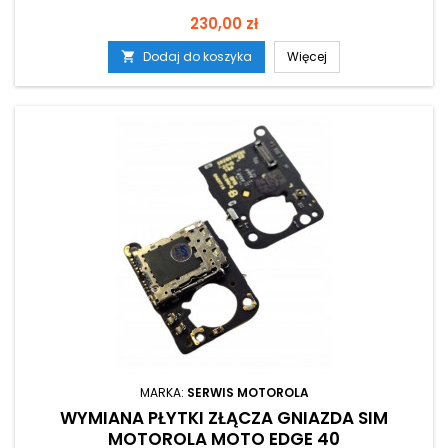
Cena
230,00 zł
Dodaj do koszyka
Więcej

MARKA:
SERWIS MOTOROLA
WYMIANA PŁYTKI ZŁĄCZA GNIAZDA SIM
MOTOROLA MOTO EDGE 40