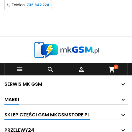
Telefon:
736 842 224
0



shopping_cart
SERWIS MK GSM
MARKI
SKLEP CZĘŚCI GSM MKGSMSTORE.PL
PRZELEWY24