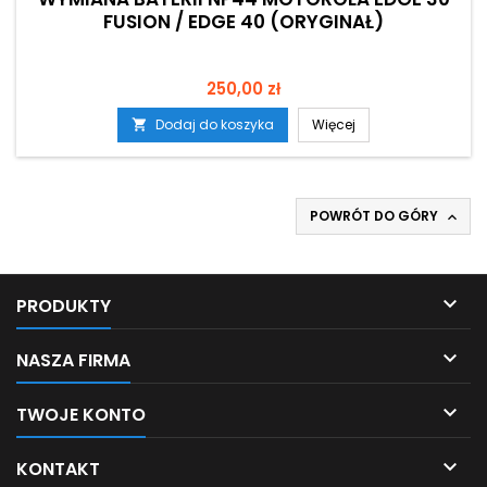
FUSION / EDGE 40 (ORYGINAŁ)
Cena
250,00 zł
Dodaj do koszyka
Więcej

POWRÓT DO GÓRY


PRODUKTY

NASZA FIRMA

TWOJE KONTO

KONTAKT