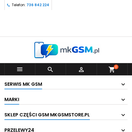
Telefon:
736 842 224
0



shopping_cart
SERWIS MK GSM
MARKI
SKLEP CZĘŚCI GSM MKGSMSTORE.PL
PRZELEWY24