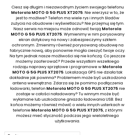
Ciesz się długim i niezawodnym życiem swojego telefonu
Motorola MOTO G 5G PLUS XT2075
. Nie wierzysz w to, że
jest to możliwe? Telefon ma wiele rys i innych śladów
zużycia na obudowie i wyświetlaczu? Nie przejmuj się tym.
Nasz serwis na miejscu może odnowić twoją
Motorola
MOTO G 5G PLUS XT2075
. Wymienimy w nim porysowany
ekran dotykowy na nowy i zabezpieczymy szkłem
ochronnym. Zmienimy również porysowaną obudowę na
fabrycznie nową, aby ponownie mogła cieszyć twoje oczy.
Na tym jednak nasze możliwości się nie kończą. Co jeszcze
możemy zaoferować? Przede wszystkim wszelkiego
rodzaju naprawy sprzętowe i programowe w
Motorola
MOTO G 5G PLUS XT2075
. Lokalizacja GPS nie działa tak
dokładnie jak powinna? Problemem może być uszkodzona
antena wewnętrzna. Zdarza się że pomimo podłączenia
ładowarki, telefon
Motorola MOTO G 5G PLUS XT2075
nie
zostaje w całości naładowany? Tu winnym może być
wyłamane lub uszkodzone gniazdo ładowania USB. Bez
końca możemy również mówić o wielu innych usterkach w
telefonie
Motorola MOTO G 5G PLUS XT2075
, z którymi
możesz mieć styczność podczas jego wieloletniego
użytkowania.