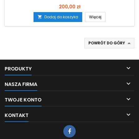
Cena
200,00 zł
Dodaj do koszyka
Więcej

POWRÓT DO GÓRY


PRODUKTY

NASZA FIRMA

TWOJE KONTO

KONTAKT