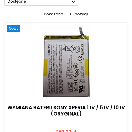

Dostępne
Pokazano 1-1 z 1 pozycji
Nowy
WYMIANA BATERII SONY XPERIA 1 IV / 5 IV / 10 IV
(ORYGINAŁ)
Cena
250,00 zł