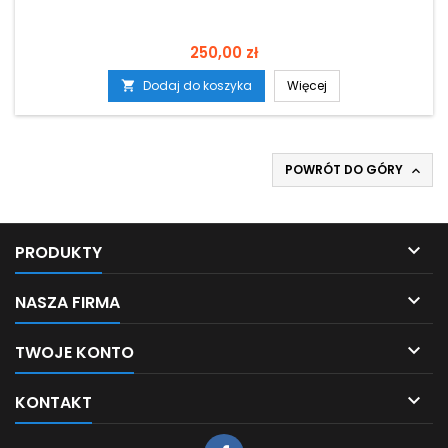
Cena
250,00 zł
Dodaj do koszyka
Więcej

POWRÓT DO GÓRY


PRODUKTY

NASZA FIRMA

TWOJE KONTO

KONTAKT