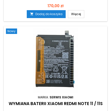
Cena
170,00 zł
Dodaj do koszyka
Więcej

Nowy
MARKA:
SERWIS XIAOMI
WYMIANA BATERII XIAOMI REDMI NOTE 11 / 11S