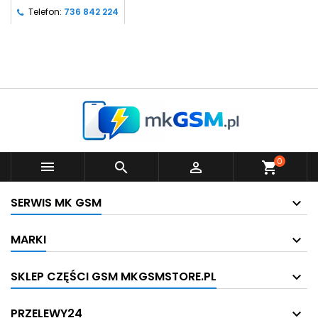
Telefon:
736 842 224
0



shopping_cart
SERWIS MK GSM
MARKI
SKLEP CZĘŚCI GSM MKGSMSTORE.PL
PRZELEWY24