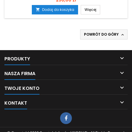
Dodaj do koszyka
Więcej

POWRÓT DO GÓRY


PRODUKTY

NASZA FIRMA

TWOJE KONTO

KONTAKT