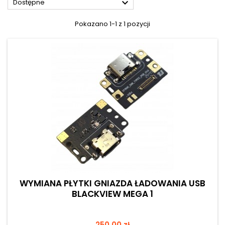

Dostępne
Pokazano 1-1 z 1 pozycji
WYMIANA PŁYTKI GNIAZDA ŁADOWANIA USB
BLACKVIEW MEGA 1
Cena
250,00 zł