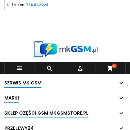
Telefon:
736 842 224
0



shopping_cart
SERWIS MK GSM
MARKI
SKLEP CZĘŚCI GSM MKGSMSTORE.PL
PRZELEWY24