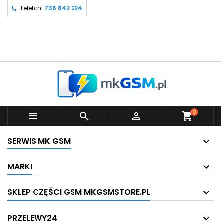
Telefon:
736 842 224
0



shopping_cart
SERWIS MK GSM
MARKI
SKLEP CZĘŚCI GSM MKGSMSTORE.PL
PRZELEWY24