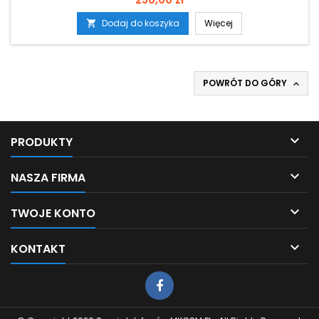
Dodaj do koszyka
Więcej

POWRÓT DO GÓRY


PRODUKTY

NASZA FIRMA

TWOJE KONTO

KONTAKT