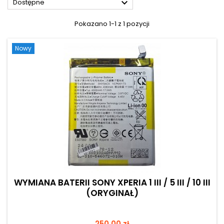

Dostępne
Pokazano 1-1 z 1 pozycji
Nowy
WYMIANA BATERII SONY XPERIA 1 III / 5 III / 10 III
(ORYGINAŁ)
Cena
250,00 zł