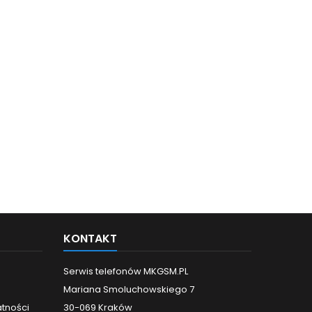
KONTAKT
Serwis telefonów MKGSM.PL
Mariana Smoluchowskiego 7
atności
30-069 Kraków