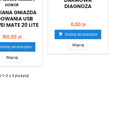
HONOR
DIAGNOZA
IANA GNIAZDA
DOWANIA USB
Cena
I MATE 20 LITE
0,00 zł
Dodaj do koszyka

Cena
150,00 zł
Więcej
Dodaj do koszyka
Więcej
1-2 z 2 pozycji