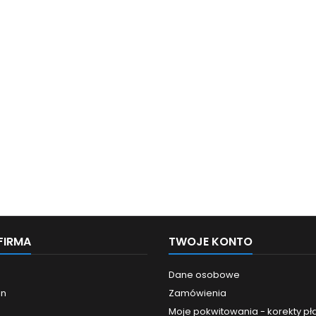
FIRMA
TWOJE KONTO
Dane osobowe
in
Zamówienia
Moje pokwitowania - korekty pł