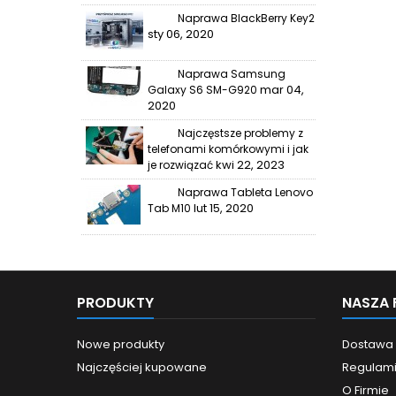
Naprawa BlackBerry Key2
sty 06, 2020
Naprawa Samsung
mar 04,
Galaxy S6 SM-G920
2020
Najczęstsze problemy z
telefonami komórkowymi i jak
kwi 22, 2023
je rozwiązać
Naprawa Tableta Lenovo
lut 15, 2020
Tab M10
PRODUKTY
NASZA 
Nowe produkty
Dostawa
Najczęściej kupowane
Regulam
O Firmie