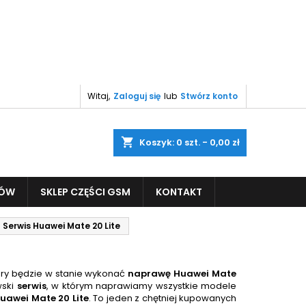
Witaj,
Zaloguj się
lub
Stwórz konto
shopping_cart
Koszyk:
0
szt. - 0,00 zł
PÓW
SKLEP CZĘŚCI GSM
KONTAKT
Serwis Huawei Mate 20 Lite
ry będzie w stanie wykonać
naprawę
Huawei Mate
wski
serwis
, w którym naprawiamy wszystkie modele
uawei Mate 20
Lite
. To jeden z chętniej kupowanych