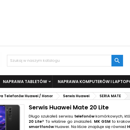

NAPRAWA TABLETÓW
NAPRAWA KOMPUTERÓW I LAPTO
a Telefonów Huawei / Honor
Serwis Huawei
SERIA MATE
Serwis Huawei Mate 20 Lite
Długo szukałeś serwisu
telefonów
komórkowych, któ
20
Lite
? To właśnie go znalazłeś.
MK GSM
to krako
smartfonów
Huawei. Na liście znajduje się również
H