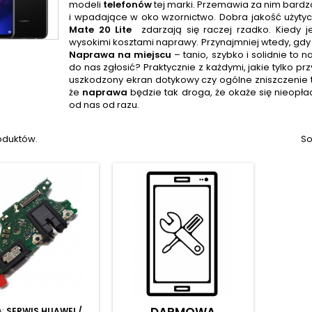
modeli
telefonów
tej marki. Przemawia za nim bardz
i wpadające w oko wzornictwo. Dobra jakość użytyc
Mate 20
Lite
zdarzają się raczej rzadko. Kiedy 
wysokimi kosztami naprawy. Przynajmniej wtedy, gdy
Naprawa na miejscu
– tanio, szybko i solidnie to 
do nas zgłosić? Praktycznie z każdymi, jakie tylko 
uszkodzony ekran dotykowy czy ogólne zniszczenie t
że
naprawa
będzie tak droga, że okaże się nieopła
od nas od razu.
oduktów.
So
DARMOWA
A:
SERWIS HUAWEI /