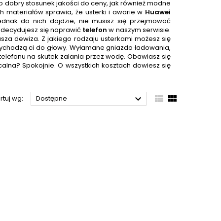
o dobry stosunek jakości do ceny, jak również modne
h materiałów sprawia, że usterki i awarie w
Huawei
jednak do nich dojdzie, nie musisz się przejmować
 decydujesz się naprawić
telefon
w naszym serwisie.
nasza dewiza. Z jakiego rodzaju usterkami możesz się
przychodzą ci do głowy. Wyłamane gniazdo ładowania,
elefonu na skutek zalania przez wodę. Obawiasz się
calna? Spokojnie. O wszystkich kosztach dowiesz się



rtuj wg:
Dostępne