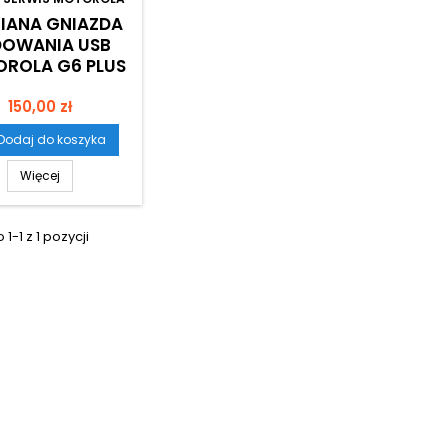
IANA GNIAZDA
DOWANIA USB
ROLA G6 PLUS
Cena
150,00 zł
Dodaj do koszyka
Więcej
1-1 z 1 pozycji