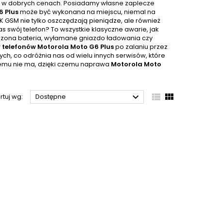
 i w dobrych cenach. Posiadamy własne zaplecze
6 Plus
może być wykonana na miejscu, niemal na
MK GSM nie tylko oszczędzają pieniądze, ale również
s swój telefon? To wszystkie klasyczne awarie, jak
odzona bateria, wyłamane gniazdo ładowania czy
telefonów Motorola Moto G6 Plus
po zalaniu przez
, co odróżnia nas od wielu innych serwisów, które
emu nie ma, dzięki czemu naprawa
Motorola Moto



rtuj wg:
Dostępne