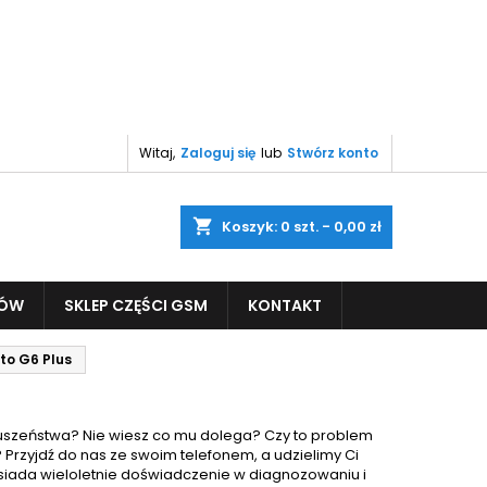
Witaj,
Zaloguj się
lub
Stwórz konto
shopping_cart
Koszyk:
0
szt. - 0,00 zł
PÓW
SKLEP CZĘŚCI GSM
KONTAKT
to G6 Plus
szeństwa? Nie wiesz co mu dolega? Czy to problem
 Przyjdź do nas ze swoim telefonem, a udzielimy Ci
siada wieloletnie doświadczenie w diagnozowaniu i