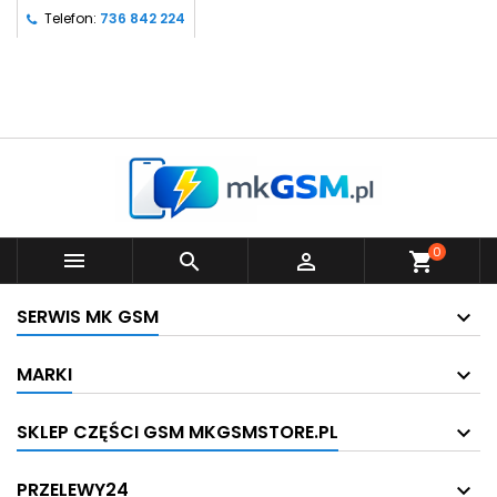
Telefon:
736 842 224
0



shopping_cart
SERWIS MK GSM
MARKI
SKLEP CZĘŚCI GSM MKGSMSTORE.PL
PRZELEWY24