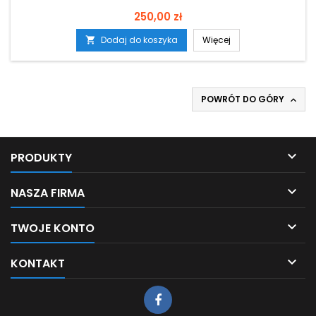
Cena
250,00 zł
Dodaj do koszyka
Więcej

POWRÓT DO GÓRY


PRODUKTY

NASZA FIRMA

TWOJE KONTO

KONTAKT