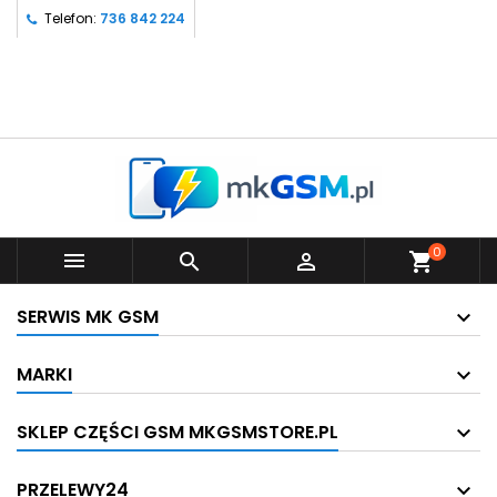
Telefon:
736 842 224
0



shopping_cart
SERWIS MK GSM
MARKI
SKLEP CZĘŚCI GSM MKGSMSTORE.PL
PRZELEWY24