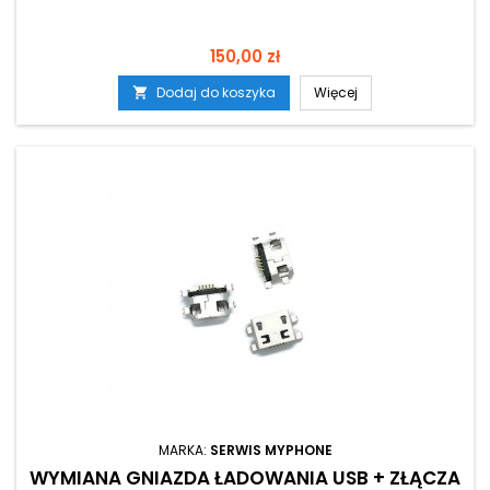
Cena
150,00 zł
Dodaj do koszyka
Więcej

MARKA:
SERWIS MYPHONE
WYMIANA GNIAZDA ŁADOWANIA USB + ZŁĄCZA