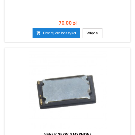
Cena
70,00 zł
Dodaj do koszyka
Więcej

MARKA:
SERWIS MYPHONE