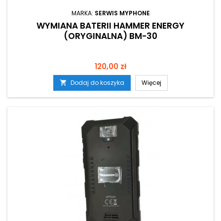
MARKA:
SERWIS MYPHONE
WYMIANA BATERII HAMMER ENERGY
(ORYGINALNA) BM-30
Cena
120,00 zł
Dodaj do koszyka
Więcej
