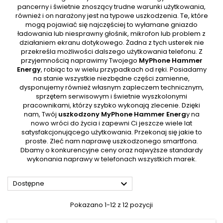
pancerny i świetnie znoszący trudne warunki użytkowania,
również i on narażony jest na typowe uszkodzenia. Te, które
mogą pojawiać się najczęściej to wyłamane gniazdo
ładowania lub niesprawny głośnik, mikrofon lub problem z
działaniem ekranu dotykowego. Żadna z tych usterek nie
przekreśla możliwości dalszego użytkowania telefonu. Z
przyjemnością naprawimy Twojego
MyPhone Hammer
Energy
, robiąc to w wielu przypadkach od ręki. Posiadamy
na stanie wszystkie niezbędne części zamienne,
dysponujemy również własnym zapleczem technicznym,
sprzętem serwisowym i świetnie wyszkolonymi
pracownikami, którzy szybko wykonają zlecenie. Dzięki
nam, Twój
uszkodzony MyPhone Hammer Energ
y na
nowo wróci do życia i zapewni Ci jeszcze wiele lat
satysfakcjonującego użytkowania. Przekonaj się jakie to
proste. Zleć nam naprawę uszkodzonego smartfona.
Dbamy o konkurencyjne ceny oraz najwyższe standardy
wykonania naprawy w telefonach wszystkich marek.

Dostępne
Pokazano 1-12 z 12 pozycji