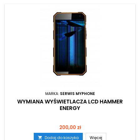
MARKA:
SERWIS MYPHONE
WYMIANA WYŚWIETLACZA LCD HAMMER
ENERGY
Cena
200,00 zł
Dodaj do koszyka
Więcej
