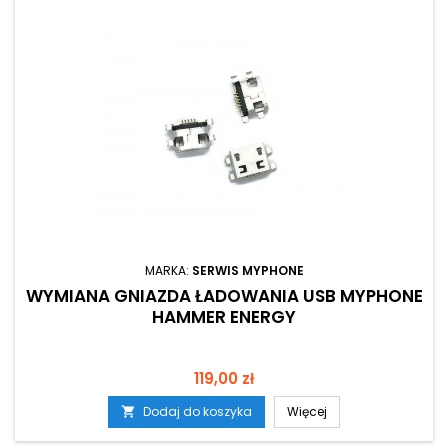
MARKA:
SERWIS MYPHONE
WYMIANA GNIAZDA ŁADOWANIA USB MYPHONE
HAMMER ENERGY
Cena
119,00 zł
Dodaj do koszyka
Więcej
