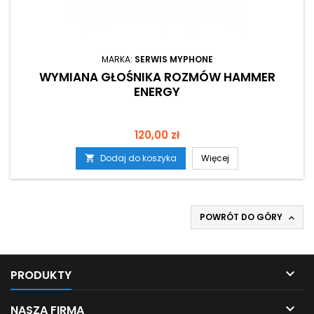
MARKA:
SERWIS MYPHONE
WYMIANA GŁOŚNIKA ROZMÓW HAMMER
ENERGY
Cena
120,00 zł
Dodaj do koszyka
Więcej

POWRÓT DO GÓRY


PRODUKTY

NASZA FIRMA