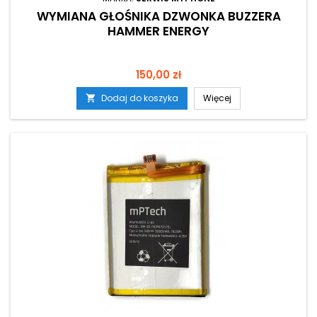
WYMIANA GŁOŚNIKA DZWONKA BUZZERA
HAMMER ENERGY
Cena
150,00 zł
Dodaj do koszyka
Więcej
