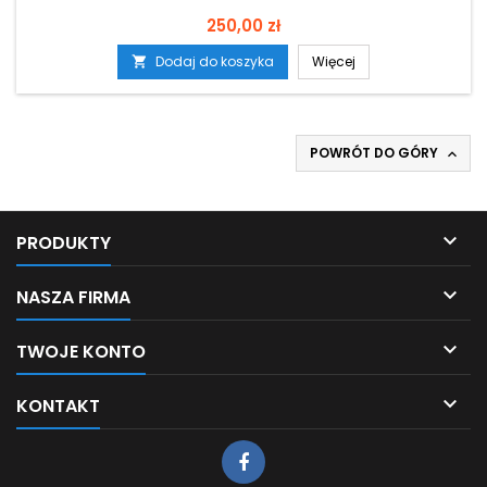
Cena
250,00 zł
Dodaj do koszyka
Więcej

POWRÓT DO GÓRY


PRODUKTY

NASZA FIRMA

TWOJE KONTO

KONTAKT