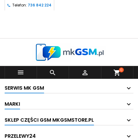
Telefon:
736 842 224
0



shopping_cart
SERWIS MK GSM
MARKI
SKLEP CZĘŚCI GSM MKGSMSTORE.PL
PRZELEWY24