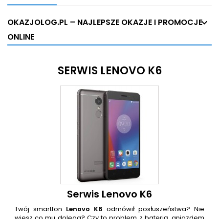
OKAZJOLOG.PL – NAJLEPSZE OKAZJE I PROMOCJE
ONLINE
SERWIS LENOVO K6
Serwis Lenovo K6
Twój smartfon
Lenovo K6
odmówił posłuszeństwa? Nie
wiesz co mu dolega? Czy to problem z baterią, gniazdem