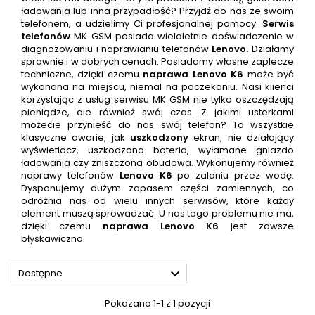
ładowania lub inna przypadłość? Przyjdź do nas ze swoim
telefonem, a udzielimy Ci profesjonalnej pomocy.
Serwis
telefonów
MK GSM posiada wieloletnie doświadczenie w
diagnozowaniu i naprawianiu telefonów
Lenovo
.
Działamy
sprawnie i w dobrych cenach. Posiadamy własne zaplecze
techniczne, dzięki czemu
naprawa
Lenovo K6
może być
wykonana na miejscu, niemal na poczekaniu. Nasi klienci
korzystając z usług serwisu MK GSM nie tylko oszczędzają
pieniądze, ale również swój czas. Z jakimi usterkami
możecie przynieść do nas swój telefon? To wszystkie
klasyczne awarie, jak
uszkodzony
ekran, nie działający
wyświetlacz, uszkodzona bateria, wyłamane gniazdo
ładowania czy zniszczona obudowa. Wykonujemy również
naprawy telefonów
Lenovo K6
po zalaniu przez wodę.
Dysponujemy dużym zapasem części zamiennych, co
odróżnia nas od wielu innych serwisów, które każdy
element muszą sprowadzać. U nas tego problemu nie ma,
dzięki czemu
naprawa
Lenovo K6
jest zawsze
błyskawiczna.

Dostępne
Pokazano 1-1 z 1 pozycji