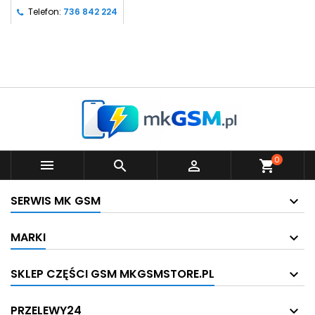
Telefon:
736 842 224
0



shopping_cart
SERWIS MK GSM
MARKI
SKLEP CZĘŚCI GSM MKGSMSTORE.PL
PRZELEWY24