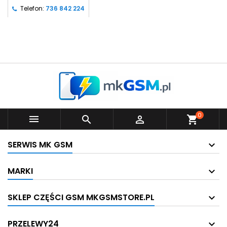
Telefon:
736 842 224
0



shopping_cart
SERWIS MK GSM
MARKI
SKLEP CZĘŚCI GSM MKGSMSTORE.PL
PRZELEWY24