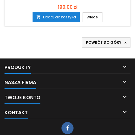
Cena
190,00 zł
Dodaj do koszyka
Więcej

POWRÓT DO GÓRY


PRODUKTY

NASZA FIRMA

TWOJE KONTO

KONTAKT