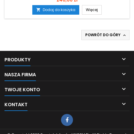
Dodaj do koszyka
Więcej

POWRÓT DO GÓRY


PRODUKTY

NASZA FIRMA

TWOJE KONTO

KONTAKT