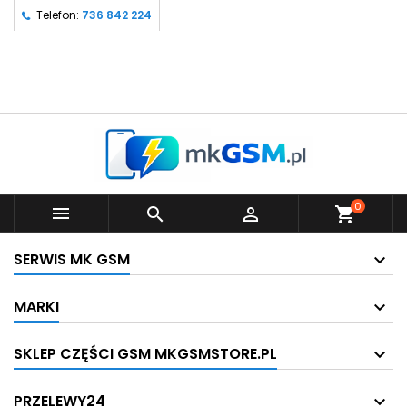
Telefon:
736 842 224
0



shopping_cart
SERWIS MK GSM
MARKI
SKLEP CZĘŚCI GSM MKGSMSTORE.PL
PRZELEWY24