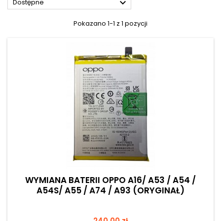

Dostępne
Pokazano 1-1 z 1 pozycji
WYMIANA BATERII OPPO A16/ A53 / A54 /
A54S/ A55 / A74 / A93 (ORYGINAŁ)
Cena
240,00 zł