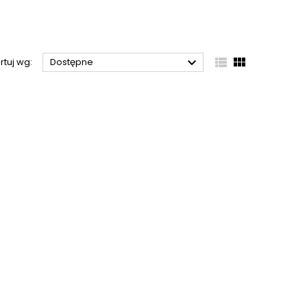



rtuj wg:
Dostępne