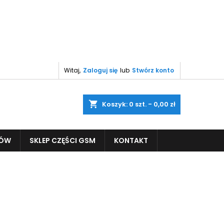
Witaj,
Zaloguj się
lub
Stwórz konto
shopping_cart
Koszyk:
0
szt. - 0,00 zł
PÓW
SKLEP CZĘŚCI GSM
KONTAKT