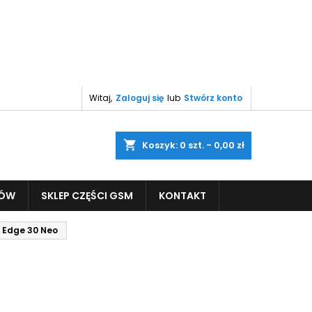
Witaj,
Zaloguj się
lub
Stwórz konto
shopping_cart
Koszyk:
0
szt. - 0,00 zł
PÓW
SKLEP CZĘŚCI GSM
KONTAKT
a Edge 30 Neo