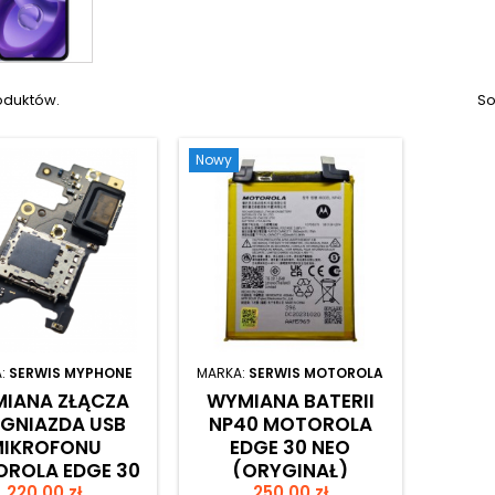
oduktów.
So
Nowy
:
SERWIS MYPHONE
MARKA:
SERWIS MOTOROLA
IANA ZŁĄCZA
WYMIANA BATERII
 GNIAZDA USB
NP40 MOTOROLA
MIKROFONU
EDGE 30 NEO
ROLA EDGE 30
(ORYGINAŁ)
Cena
Cena
220,00 zł
NEO
250,00 zł