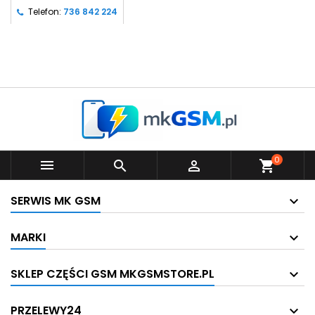
Telefon:
736 842 224
0



shopping_cart
SERWIS MK GSM
MARKI
SKLEP CZĘŚCI GSM MKGSMSTORE.PL
PRZELEWY24