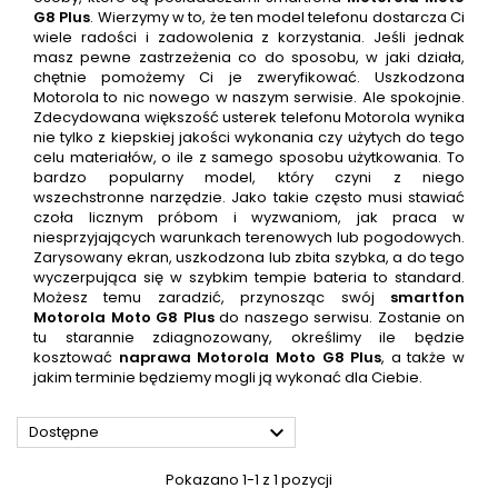
G8 Plus
. Wierzymy w to, że ten model telefonu dostarcza Ci
wiele radości i zadowolenia z korzystania. Jeśli jednak
masz pewne zastrzeżenia co do sposobu, w jaki działa,
chętnie pomożemy Ci je zweryfikować. Uszkodzona
Motorola to nic nowego w naszym serwisie. Ale spokojnie.
Zdecydowana większość usterek telefonu Motorola wynika
nie tylko z kiepskiej jakości wykonania czy użytych do tego
celu materiałów, o ile z samego sposobu użytkowania. To
bardzo popularny model, który czyni z niego
wszechstronne narzędzie. Jako takie często musi stawiać
czoła licznym próbom i wyzwaniom, jak praca w
niesprzyjających warunkach terenowych lub pogodowych.
Zarysowany ekran, uszkodzona lub zbita szybka, a do tego
wyczerpująca się w szybkim tempie bateria to standard.
Możesz temu zaradzić, przynosząc swój
smartfon
Motorola Moto G8 Plus
do naszego serwisu. Zostanie on
tu starannie zdiagnozowany, określimy ile będzie
kosztować
naprawa
Motorola Moto G8 Plus
, a także w
jakim terminie będziemy mogli ją wykonać dla Ciebie.

Dostępne
Pokazano 1-1 z 1 pozycji