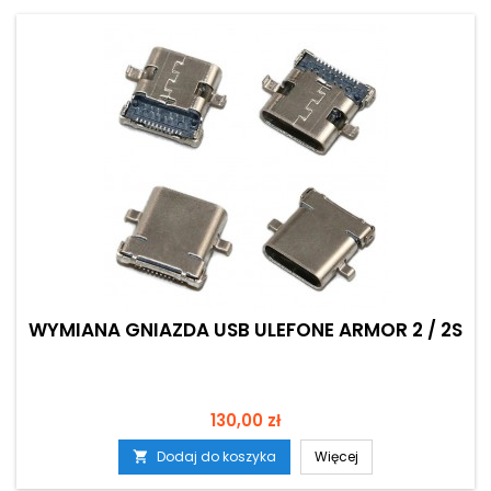
WYMIANA GNIAZDA USB ULEFONE ARMOR 2 / 2S
Cena
130,00 zł
Dodaj do koszyka
Więcej
