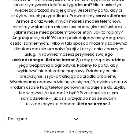
przetrzymywania telefonu tygodniami? Nie musisz tym
więcej zaprzątać swojej głowy. Jesteśmy po to, aby ci
służyć w takich przypadkach. Prowadzimy
serwis Ulefone
Armor 2
oraz wielu innych marek i modeli telefonów.
Jesteśmy w stanie na miejscu usunąć większość usterek, z
jakimi może mieć problem twój telefon. Jak to robimy?
Angażując się na 100% oraz posiadając własny magazyn
części zamiennych. Tylko w taki sposób możemy zapewnić
klientom maksimum satysfakcji z korzystania z naszych
usług. Ty również możesz przynieść swojego
uszkodzonego Ulefone Armor 2
, a my przeprowadzimy
jego bezpłatną diagnostykę. Robimy to po to, aby
wykluczyć niepotrzebne naprawy. Działamy celnie i
precyzyjnie, szybko trafiając do źródła problemu.
Wymieniamy odpowiedzialną za nią część, dzięki czemu w
krótkim czasie twój telefon ponownie nadaje się do użytku.
Nie wierzysz że tak może być? Przekonaj się o tym
samodzielnie – już dziś przyjdź do nas ze swoim
uszkodzonym telefonem
Ulefone Armor 2
.

Dostępne
Pokazano 1-3 z 3 pozycji