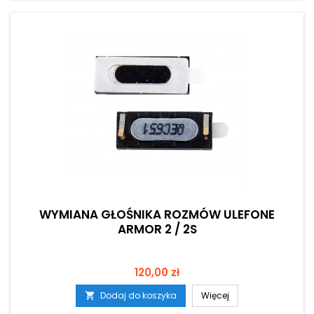
WYMIANA GŁOŚNIKA ROZMÓW ULEFONE
ARMOR 2 / 2S
Cena
120,00 zł
Dodaj do koszyka
Więcej
