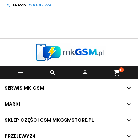
Telefon:
736 842 224
0



shopping_cart
SERWIS MK GSM
MARKI
SKLEP CZĘŚCI GSM MKGSMSTORE.PL
PRZELEWY24