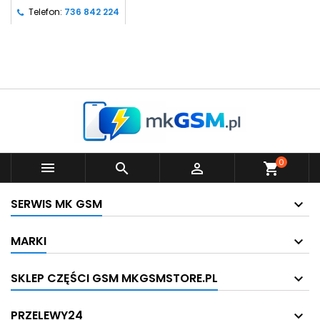
Telefon:
736 842 224
0



shopping_cart
SERWIS MK GSM
MARKI
SKLEP CZĘŚCI GSM MKGSMSTORE.PL
PRZELEWY24