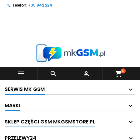
Telefon:
736 842 224
0



shopping_cart
SERWIS MK GSM
MARKI
SKLEP CZĘŚCI GSM MKGSMSTORE.PL
PRZELEWY24