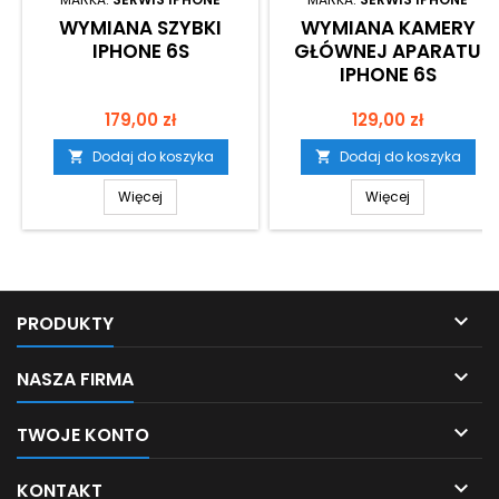
WYMIANA SZYBKI
WYMIANA KAMERY
IPHONE 6S
GŁÓWNEJ APARATU
IPHONE 6S
Cena
Cena
179,00 zł
129,00 zł
Dodaj do koszyka
Dodaj do koszyka


Więcej
Więcej

PRODUKTY

NASZA FIRMA

TWOJE KONTO

KONTAKT