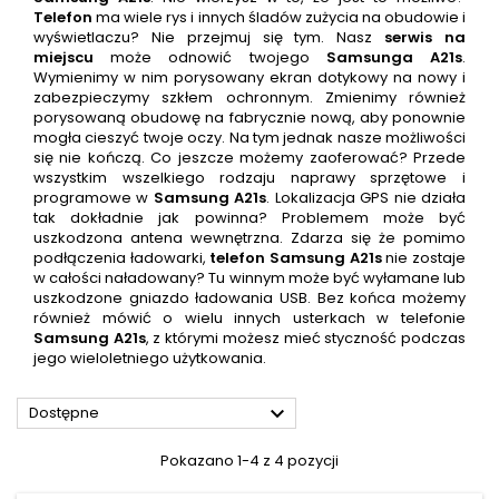
Telefon
ma wiele rys i innych śladów zużycia na obudowie i
wyświetlaczu? Nie przejmuj się tym. Nasz
serwis na
miejscu
może odnowić twojego
Samsunga A21s
.
Wymienimy w nim porysowany ekran dotykowy na nowy i
zabezpieczymy szkłem ochronnym. Zmienimy również
porysowaną obudowę na fabrycznie nową, aby ponownie
mogła cieszyć twoje oczy. Na tym jednak nasze możliwości
się nie kończą. Co jeszcze możemy zaoferować? Przede
wszystkim wszelkiego rodzaju naprawy sprzętowe i
programowe w
Samsung A21s
. Lokalizacja GPS nie działa
tak dokładnie jak powinna? Problemem może być
uszkodzona antena wewnętrzna. Zdarza się że pomimo
podłączenia ładowarki,
telefon
Samsung A21s
nie zostaje
w całości naładowany? Tu winnym może być wyłamane lub
uszkodzone gniazdo ładowania USB. Bez końca możemy
również mówić o wielu innych usterkach w telefonie
Samsung A21s
, z którymi możesz mieć styczność podczas
jego wieloletniego użytkowania.

Dostępne
Pokazano 1-4 z 4 pozycji