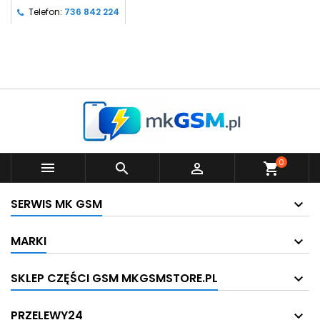
Telefon:
736 842 224
0



shopping_cart
SERWIS MK GSM
MARKI
SKLEP CZĘŚCI GSM MKGSMSTORE.PL
PRZELEWY24