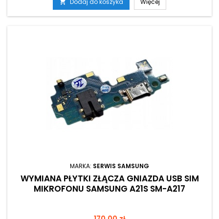
Dodaj do koszyka
Więcej

MARKA:
SERWIS SAMSUNG
WYMIANA PŁYTKI ZŁĄCZA GNIAZDA USB SIM
MIKROFONU SAMSUNG A21S SM-A217
Cena
170,00 zł