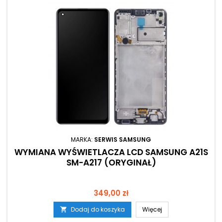
MARKA:
SERWIS SAMSUNG
WYMIANA WYŚWIETLACZA LCD SAMSUNG A21S
SM-A217 (ORYGINAŁ)
Cena
349,00 zł
Dodaj do koszyka
Więcej
