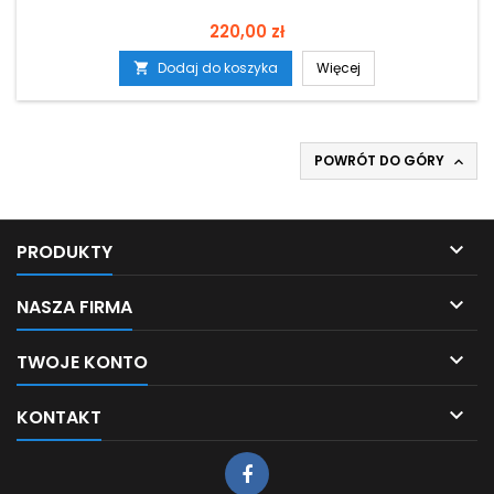
Cena
220,00 zł
Dodaj do koszyka
Więcej

POWRÓT DO GÓRY


PRODUKTY

NASZA FIRMA

TWOJE KONTO

KONTAKT