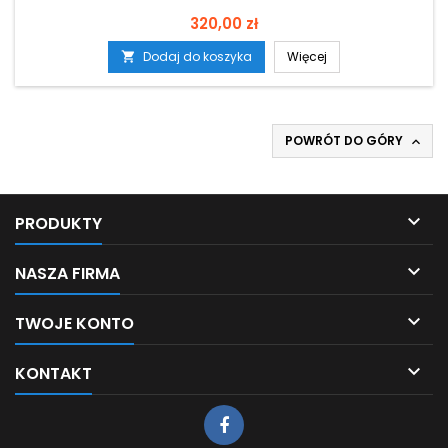
Cena
320,00 zł
Dodaj do koszyka
Więcej

POWRÓT DO GÓRY


PRODUKTY

NASZA FIRMA

TWOJE KONTO

KONTAKT