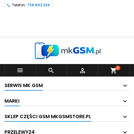
Telefon:
736 842 224
0



shopping_cart
SERWIS MK GSM
MARKI
SKLEP CZĘŚCI GSM MKGSMSTORE.PL
PRZELEWY24