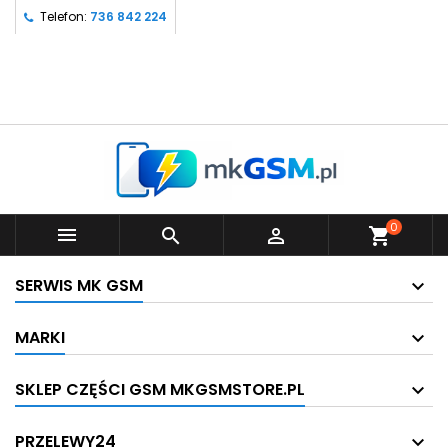
Telefon:
736 842 224
0



shopping_cart
SERWIS MK GSM
MARKI
SKLEP CZĘŚCI GSM MKGSMSTORE.PL
PRZELEWY24