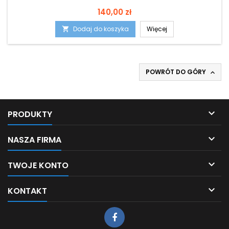
Cena
140,00 zł
Dodaj do koszyka
Więcej

POWRÓT DO GÓRY


PRODUKTY

NASZA FIRMA

TWOJE KONTO

KONTAKT