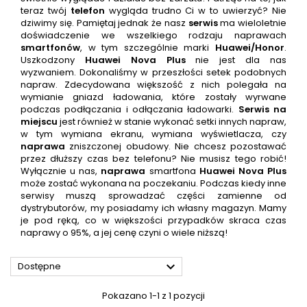
teraz twój
telefon
wygląda trudno Ci w to uwierzyć? Nie
dziwimy się. Pamiętaj jednak że nasz
serwis
ma wieloletnie
doświadczenie we wszelkiego rodzaju naprawach
smartfonów
, w tym szczególnie marki
Huawei/Honor
.
Uszkodzony
Huawei Nova Plus
nie jest dla nas
wyzwaniem. Dokonaliśmy w przeszłości setek podobnych
napraw. Zdecydowana większość z nich polegała na
wymianie gniazd ładowania, które zostały wyrwane
podczas podłączania i odłączania ładowarki.
Serwis na
miejscu
jest również w stanie wykonać setki innych napraw,
w tym wymiana ekranu, wymiana wyświetlacza, czy
naprawa
zniszczonej obudowy. Nie chcesz pozostawać
przez dłuższy czas bez telefonu? Nie musisz tego robić!
Wyłącznie u nas,
naprawa
smartfona
Huawei Nova Plus
może zostać wykonana na poczekaniu. Podczas kiedy inne
serwisy muszą sprowadzać części zamienne od
dystrybutorów, my posiadamy ich własny magazyn. Mamy
je pod ręką, co w większości przypadków skraca czas
naprawy o 95%, a jej cenę czyni o wiele niższą!

Dostępne
Pokazano 1-1 z 1 pozycji