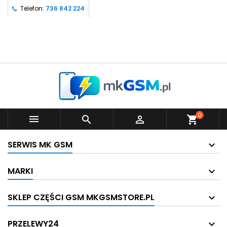
Telefon:
736 842 224
0



shopping_cart
SERWIS MK GSM
MARKI
SKLEP CZĘŚCI GSM MKGSMSTORE.PL
PRZELEWY24