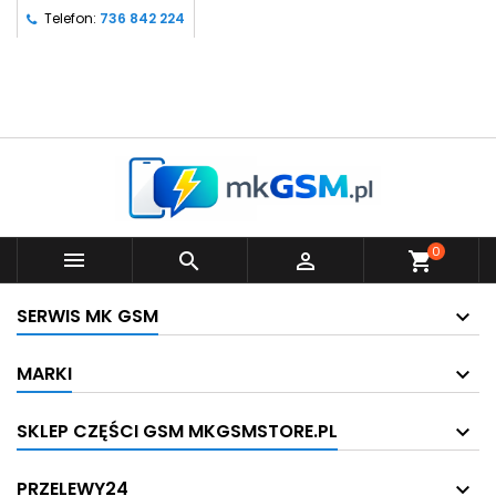
Telefon:
736 842 224
0



shopping_cart
SERWIS MK GSM
MARKI
SKLEP CZĘŚCI GSM MKGSMSTORE.PL
PRZELEWY24