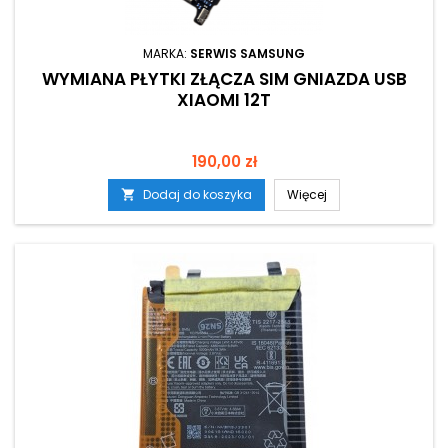
MARKA:
SERWIS SAMSUNG
WYMIANA PŁYTKI ZŁĄCZA SIM GNIAZDA USB
XIAOMI 12T
Cena
190,00 zł
Dodaj do koszyka
Więcej
