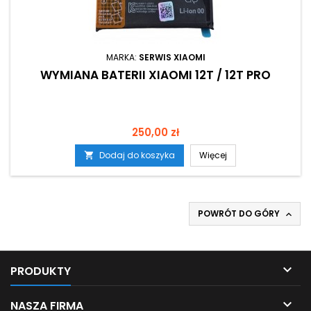
MARKA:
SERWIS XIAOMI
WYMIANA BATERII XIAOMI 12T / 12T PRO
Cena
250,00 zł
Dodaj do koszyka
Więcej

POWRÓT DO GÓRY


PRODUKTY

NASZA FIRMA