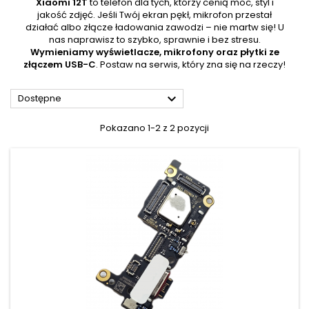
Xiaomi 12T
to telefon dla tych, którzy cenią moc, styl i
jakość zdjęć. Jeśli Twój ekran pękł, mikrofon przestał
działać albo złącze ładowania zawodzi – nie martw się! U
nas naprawisz to szybko, sprawnie i bez stresu.
Wymieniamy wyświetlacze, mikrofony oraz płytki ze
złączem USB-C
. Postaw na serwis, który zna się na rzeczy!

Dostępne
Pokazano 1-2 z 2 pozycji