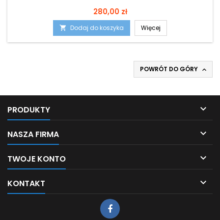
Cena
280,00 zł
Dodaj do koszyka
Więcej

POWRÓT DO GÓRY


PRODUKTY

NASZA FIRMA

TWOJE KONTO

KONTAKT