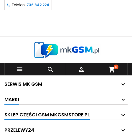
Telefon:
736 842 224
0



shopping_cart
SERWIS MK GSM
MARKI
SKLEP CZĘŚCI GSM MKGSMSTORE.PL
PRZELEWY24