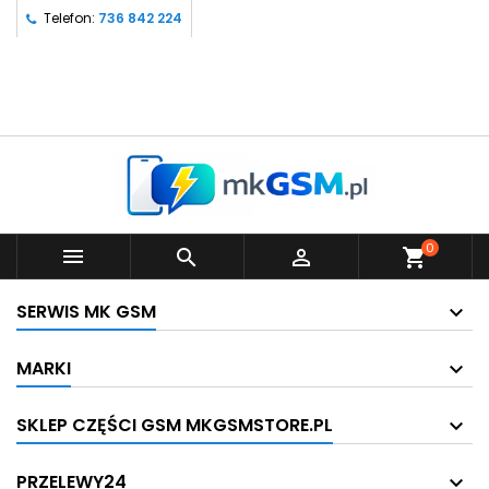
Telefon:
736 842 224
0



shopping_cart
SERWIS MK GSM
MARKI
SKLEP CZĘŚCI GSM MKGSMSTORE.PL
PRZELEWY24