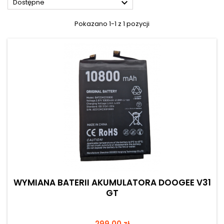

Dostępne
Pokazano 1-1 z 1 pozycji
WYMIANA BATERII AKUMULATORA DOOGEE V31
GT
Cena
299,00 zł