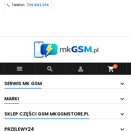
Telefon:
736 842 224
0



shopping_cart
SERWIS MK GSM
MARKI
SKLEP CZĘŚCI GSM MKGSMSTORE.PL
PRZELEWY24