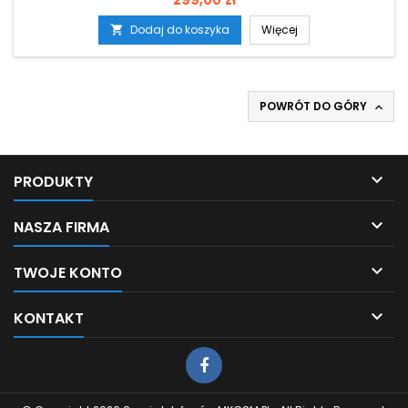
Dodaj do koszyka
Więcej

POWRÓT DO GÓRY


PRODUKTY

NASZA FIRMA

TWOJE KONTO

KONTAKT