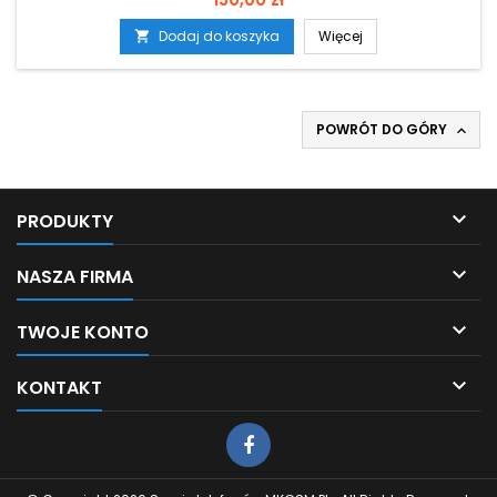
Dodaj do koszyka
Więcej

POWRÓT DO GÓRY


PRODUKTY

NASZA FIRMA

TWOJE KONTO

KONTAKT