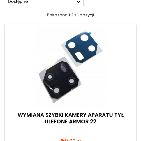

Dostępne
Pokazano 1-1 z 1 pozycji
WYMIANA SZYBKI KAMERY APARATU TYŁ
ULEFONE ARMOR 22
Cena
150,00 zł