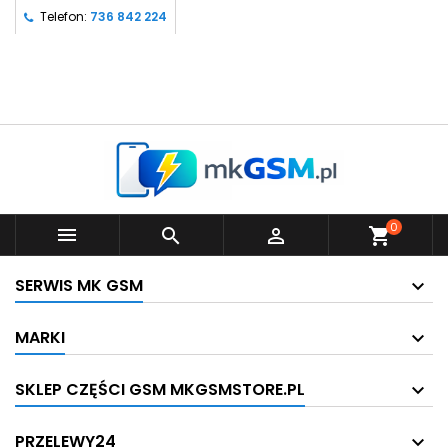
Telefon:
736 842 224
0



shopping_cart
SERWIS MK GSM
MARKI
SKLEP CZĘŚCI GSM MKGSMSTORE.PL
PRZELEWY24