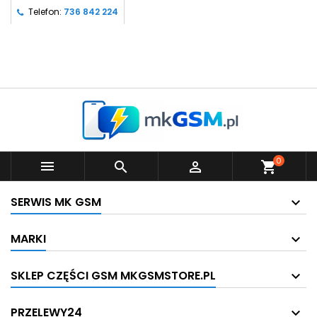
Telefon:
736 842 224
0



shopping_cart
SERWIS MK GSM
MARKI
SKLEP CZĘŚCI GSM MKGSMSTORE.PL
PRZELEWY24