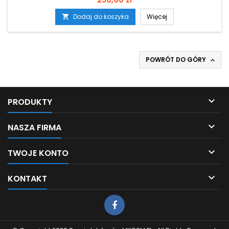
Dodaj do koszyka
Więcej

POWRÓT DO GÓRY


PRODUKTY

NASZA FIRMA

TWOJE KONTO

KONTAKT