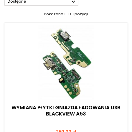

Dostępne
Pokazano 1-1 z 1 pozycji
WYMIANA PŁYTKI GNIAZDA ŁADOWANIA USB
BLACKVIEW A53
Cena
250,00 zł