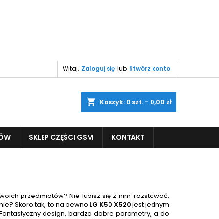
Witaj,
Zaloguj się
lub
Stwórz konto
shopping_cart
Koszyk:
0
szt. - 0,00 zł
PÓW
SKLEP CZĘŚCI GSM
KONTAKT
woich przedmiotów? Nie lubisz się z nimi rozstawać,
nie? Skoro tak, to na pewno
LG K50 X520
jest jednym
. Fantastyczny design, bardzo dobre parametry, a do