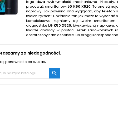
tego duża wytrzymałość mechaniczna. Niestety,
pracować smartfonowi
LG K50 X520
. To one są na
naprawy. Jak powinna ona wyglądać, aby
telefon
s
twoich rękach? Dokładnie tak, jak może to wykonać 
kompleksowo zajmiemy się twoim smartfonem. 
diagnostykę
LG K50 X520
, błyskawiczną
naprawa
,
twarde dowody w postaci setek zadowolonych u
dostarczony nam osobiście lub drogą korespondencyj
praszamy za niedogodności.
aj ponownie to co szukasz
