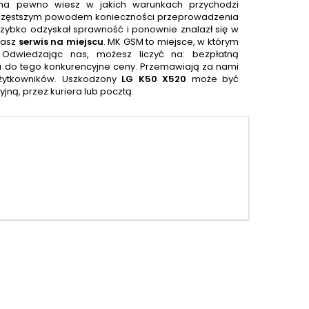
 na pewno wiesz w jakich warunkach przychodzi
jczęstszym powodem konieczności przeprowadzenia
zybko odzyskał sprawność i ponownie znalazł się w
nasz
serwis na miejscu
. MK GSM to miejsce, w którym
Odwiedzając nas, możesz liczyć na: bezpłatną
 a do tego konkurencyjne ceny. Przemawiają za nami
żytkowników. Uszkodzony
LG K50 X520
może być
ną, przez kuriera lub pocztą.