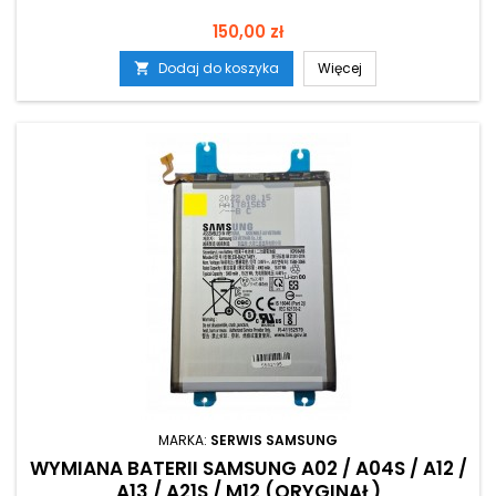
Cena
150,00 zł
Dodaj do koszyka
Więcej

MARKA:
SERWIS SAMSUNG
WYMIANA BATERII SAMSUNG A02 / A04S / A12 /
A13 / A21S / M12 (ORYGINAŁ)