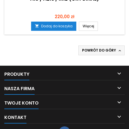
Cena
220,00 zł
Dodaj do koszyka
Więcej

POWRÓT DO GÓRY


PRODUKTY

NASZA FIRMA

TWOJE KONTO

KONTAKT