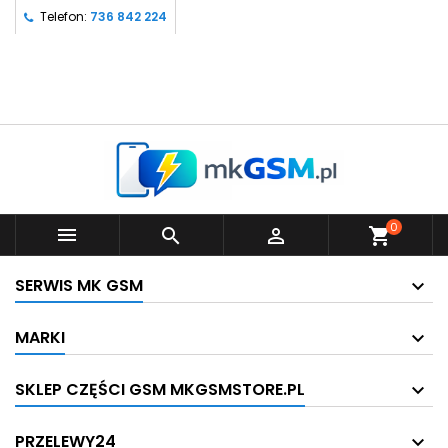
Telefon:
736 842 224
0



shopping_cart
SERWIS MK GSM
MARKI
SKLEP CZĘŚCI GSM MKGSMSTORE.PL
PRZELEWY24