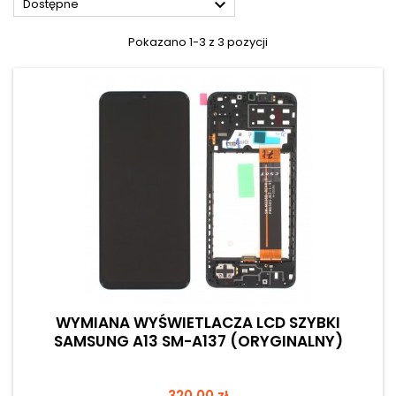

Dostępne
Pokazano 1-3 z 3 pozycji
WYMIANA WYŚWIETLACZA LCD SZYBKI
SAMSUNG A13 SM-A137 (ORYGINALNY)
Cena
320,00 zł