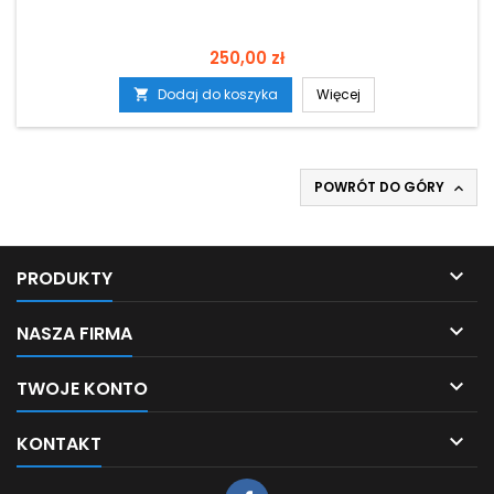
Cena
250,00 zł
Dodaj do koszyka
Więcej

POWRÓT DO GÓRY


PRODUKTY

NASZA FIRMA

TWOJE KONTO

KONTAKT