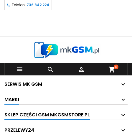
Telefon:
736 842 224
0



shopping_cart
SERWIS MK GSM
MARKI
SKLEP CZĘŚCI GSM MKGSMSTORE.PL
PRZELEWY24