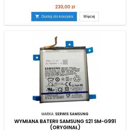
Cena
230,00 zł
Dodaj do koszyka
Więcej

MARKA:
SERWIS SAMSUNG
WYMIANA BATERII SAMSUNG S21 SM-G991
(ORYGINAŁ)