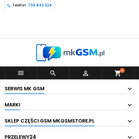
Telefon:
736 842 224
0



shopping_cart
SERWIS MK GSM
MARKI
SKLEP CZĘŚCI GSM MKGSMSTORE.PL
PRZELEWY24