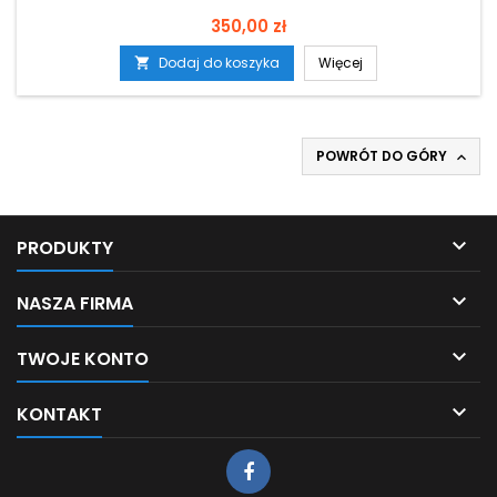
Cena
350,00 zł
Dodaj do koszyka
Więcej

POWRÓT DO GÓRY


PRODUKTY

NASZA FIRMA

TWOJE KONTO

KONTAKT