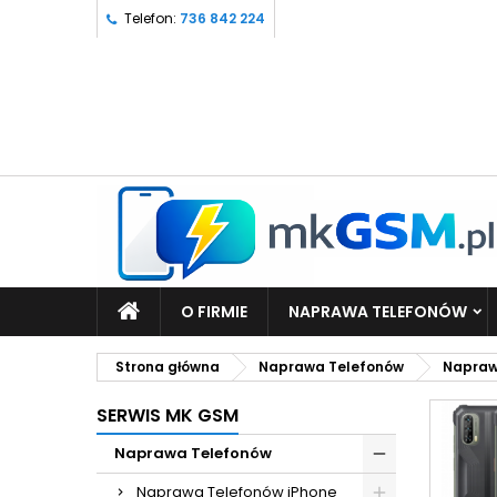
Telefon:
736 842 224
O FIRMIE
NAPRAWA TELEFONÓW
Strona główna
Naprawa Telefonów
Napraw
SERWIS MK GSM
Naprawa Telefonów
Naprawa Telefonów iPhone