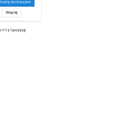
Dodaj do koszyka
Więcej
1-1 z 1 pozycji