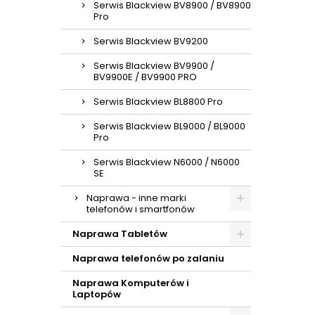
Serwis Blackview BV8900 / BV8900
Pro
Serwis Blackview BV9200
Serwis Blackview BV9900 /
BV9900E / BV9900 PRO
Serwis Blackview BL8800 Pro
Serwis Blackview BL9000 / BL9000
Pro
Serwis Blackview N6000 / N6000
SE
Naprawa - inne marki
telefonów i smartfonów
Naprawa Tabletów
Naprawa telefonów po zalaniu
Naprawa Komputerów i
Laptopów