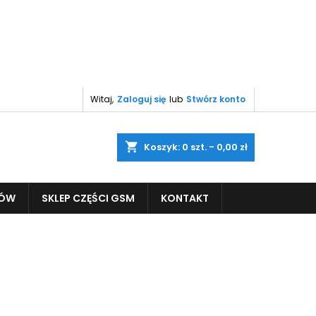
Witaj,
Zaloguj się
lub
Stwórz konto
shopping_cart
Koszyk:
0
szt. - 0,00 zł
PÓW
SKLEP CZĘŚCI GSM
KONTAKT