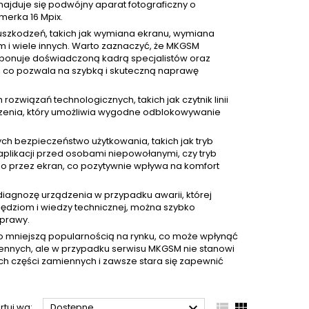
znajduje się podwójny aparat fotograficzny o
amerka 16 Mpix.
uszkodzeń, takich jak wymiana ekranu, wymiana
 i wiele innych. Warto zaznaczyć, że MKGSM
ysponuje doświadczoną kadrą specjalistów oraz
i, co pozwala na szybką i skuteczną naprawę
związań technologicznych, takich jak czytnik linii
zenia, który umożliwia wygodne odblokowywanie
ych bezpieczeństwo użytkowania, takich jak tryb
 aplikacji przed osobami niepowołanymi, czy tryb
go przez ekran, co pozytywnie wpływa na komfort
diagnozę urządzenia w przypadku awarii, której
rzędziom i wiedzy technicznej, można szybko
aprawy.
o mniejszą popularnością na rynku, co może wpłynąć
ennych, ale w przypadku serwisu MKGSM nie stanowi
ch części zamiennych i zawsze stara się zapewnić



rtuj wg:
Dostępne