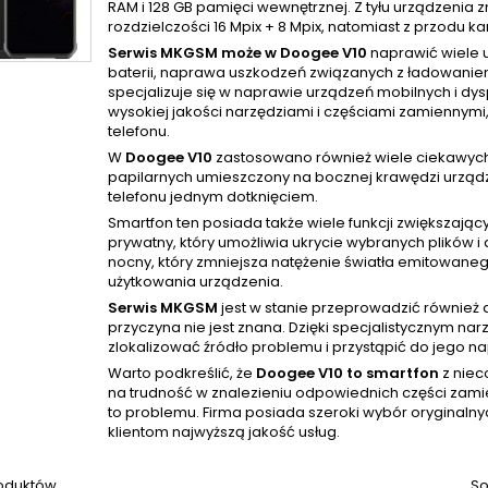
RAM i 128 GB pamięci wewnętrznej. Z tyłu urządzenia 
rozdzielczości 16 Mpix + 8 Mpix, natomiast z przodu k
Serwis MKGSM może w Doogee V10
naprawić wiele 
baterii, naprawa uszkodzeń związanych z ładowaniem
specjalizuje się w naprawie urządzeń mobilnych i d
wysokiej jakości narzędziami i częściami zamiennym
telefonu.
W
Doogee V10
zastosowano również wiele ciekawych ro
papilarnych umieszczony na bocznej krawędzi urząd
telefonu jednym dotknięciem.
Smartfon ten posiada także wiele funkcji zwiększając
prywatny, który umożliwia ukrycie wybranych plików i
nocny, który zmniejsza natężenie światła emitowane
użytkowania urządzenia.
Serwis MKGSM
jest w stanie przeprowadzić również 
przyczyna nie jest znana. Dzięki specjalistycznym na
zlokalizować źródło problemu i przystąpić do jego n
Warto podkreślić, że
Doogee V10 to smartfon
z niec
na trudność w znalezieniu odpowiednich części zami
to problemu. Firma posiada szeroki wybór oryginalny
klientom najwyższą jakość usług.
roduktów.
So