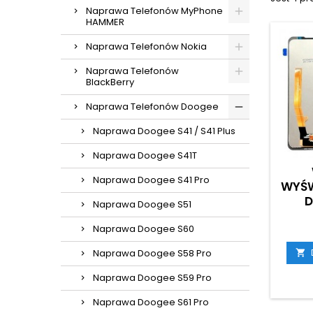
Naprawa Telefonów MyPhone
HAMMER
Naprawa Telefonów Nokia
Naprawa Telefonów
BlackBerry
Naprawa Telefonów Doogee
Naprawa Doogee S41 / S41 Plus
Naprawa Doogee S41T
Naprawa Doogee S41 Pro
WYŚW
D
Naprawa Doogee S51
Naprawa Doogee S60
Naprawa Doogee S58 Pro

Naprawa Doogee S59 Pro
Naprawa Doogee S61 Pro