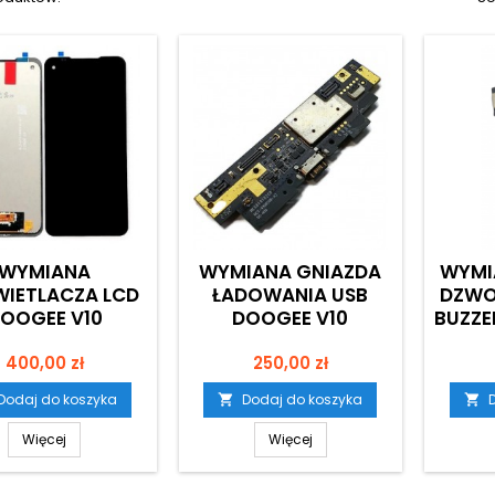
WYMIANA
WYMIANA GNIAZDA
WYMI
IETLACZA LCD
ŁADOWANIA USB
DZWO
OOGEE V10
DOOGEE V10
BUZZE
Cena
Cena
400,00 zł
250,00 zł
Dodaj do koszyka
Dodaj do koszyka


Więcej
Więcej