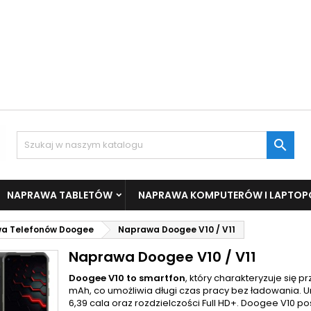

NAPRAWA TABLETÓW
NAPRAWA KOMPUTERÓW I LAPTO
a Telefonów Doogee
Naprawa Doogee V10 / V11
Naprawa Doogee V10 / V11
Doogee V10 to smartfon
, który charakteryzuje się 
mAh, co umożliwia długi czas pracy bez ładowania. U
6,39 cala oraz rozdzielczości Full HD+. Doogee V10 p