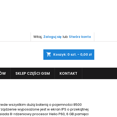
Witaj,
Zaloguj się
lub
Stwórz konto
shopping_cart
Koszyk:
0
szt. - 0,00 zł
PÓW
SKLEP CZĘŚCI GSM
KONTAKT
przede wszystkim dużą baterią o pojemności 8500
rządzenie wyposażone jest w ekran IPS o przekątnej
osiada 8-rdzeniowy procesor Helio P60, 6 GB pamięci