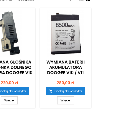
ANA GŁOŚNIKA
WYMIANA BATERII
NKA DOLNEGO
AKUMULATORA
RA DOOGEE V10
DOOGEE V10 / V11
Cena
Cena
220,00 zł
280,00 zł
Dodaj do koszyka
Dodaj do koszyka

Więcej
Więcej