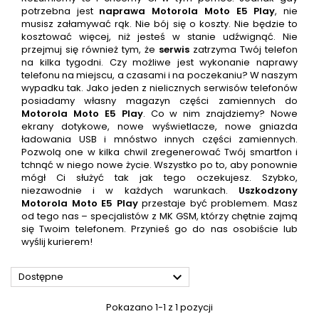
potrzebna jest
naprawa
Motorola Moto E5 Play
, nie
musisz załamywać rąk. Nie bój się o koszty. Nie będzie to
kosztować więcej, niż jesteś w stanie udźwignąć. Nie
przejmuj się również tym, że
serwis
zatrzyma Twój telefon
na kilka tygodni. Czy możliwe jest wykonanie naprawy
telefonu na miejscu, a czasami i na poczekaniu? W naszym
wypadku tak. Jako jeden z nielicznych serwisów telefonów
posiadamy własny magazyn części zamiennych do
Motorola Moto E5 Play
. Co w nim znajdziemy? Nowe
ekrany dotykowe, nowe wyświetlacze, nowe gniazda
ładowania USB i mnóstwo innych części zamiennych.
Pozwolą one w kilka chwil zregenerować Twój smartfon i
tchnąć w niego nowe życie. Wszystko po to, aby ponownie
mógł Ci służyć tak jak tego oczekujesz. Szybko,
niezawodnie i w każdych warunkach.
Uszkodzony
Motorola Moto E5 Play
przestaje być problemem. Masz
od tego nas – specjalistów z MK GSM, którzy chętnie zajmą
się Twoim telefonem. Przynieś go do nas osobiście lub
wyślij kurierem!

Dostępne
Pokazano 1-1 z 1 pozycji