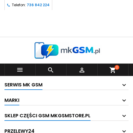
Telefon:
736 842 224
0



shopping_cart
SERWIS MK GSM
MARKI
SKLEP CZĘŚCI GSM MKGSMSTORE.PL
PRZELEWY24