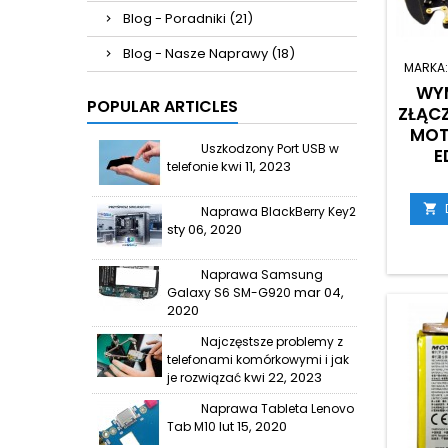
Blog - Poradniki (21)
Blog - Nasze Naprawy (18)
MARKA
WYM
POPULAR ARTICLES
ZŁĄC
MOT
Uszkodzony Port USB w
E
kwi 11, 2023
telefonie

Naprawa BlackBerry Key2
sty 06, 2020
Naprawa Samsung
mar 04,
Galaxy S6 SM-G920
2020
Najczęstsze problemy z
telefonami komórkowymi i jak
kwi 22, 2023
je rozwiązać
Naprawa Tableta Lenovo
lut 15, 2020
Tab M10