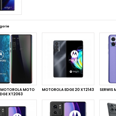
gorie
S MOTOROLA MOTO
MOTOROLA EDGE 20 XT2143
SERWIS 
EDGE XT2063