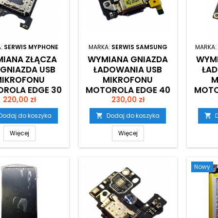
:
SERWIS MYPHONE
MARKA:
SERWIS SAMSUNG
MARKA:
IANA ZŁĄCZA
WYMIANA GNIAZDA
WYMI
 GNIAZDA USB
ŁADOWANIA USB
ŁAD
MIKROFONU
MIKROFONU
M
ROLA EDGE 30
MOTOROLA EDGE 40
MOTO
Cena
Cena
220,00 zł
NEO
230,00 zł
XT2303
Dodaj do koszyka
Dodaj do koszyka


Więcej
Więcej
Nowy