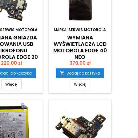
SERWIS MOTOROLA
MARKA:
SERWIS MOTOROLA
ANA GNIAZDA
WYMIANA
OWANIA USB
WYŚWIETLACZA LCD
IKROFONU
MOTOROLA EDGE 40
ROLA EDGE 20
NEO
Cena
Cena
220,00 zł
XT2143
370,00 zł
Dodaj do koszyka
Dodaj do koszyka

Więcej
Więcej