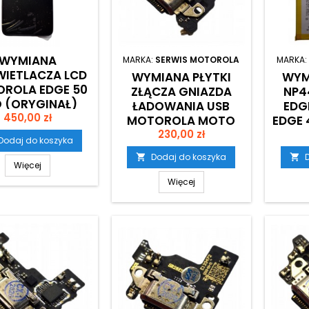
WYMIANA
MARKA:
SERWIS MOTOROLA
MARKA:
IETLACZA LCD
WYMIANA PŁYTKI
WYM
ROLA EDGE 50
ZŁĄCZA GNIAZDA
NP4
 (ORYGINAŁ)
ŁADOWANIA USB
EDG
Cena
450,00 zł
MOTOROLA MOTO
EDGE 
Cena
EDGE 50
230,00 zł
Dodaj do koszyka
Dodaj do koszyka


Więcej
Więcej