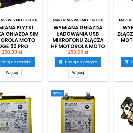
:
SERWIS MOTOROLA
MARKA:
SERWIS MOTOROLA
MARKA:
IANA PŁYTKI
WYMIANA GNIAZDA
WYM
ZA GNIAZDA SIM
ŁADOWANIA USB
ZŁĄCZ
OROLA MOTO
MIKROFONU ZŁĄCZA
MOT
DGE 50 PRO
HF MOTOROLA MOTO
Cena
Cena
250,00 zł
EDGE XT2063
250,00 zł
Dodaj do koszyka
Dodaj do koszyka


Więcej
Więcej
Nowy