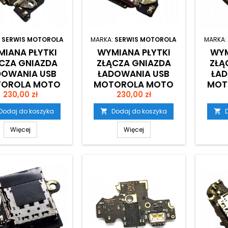
:
SERWIS MOTOROLA
MARKA:
SERWIS MOTOROLA
MARKA:
IANA PŁYTKI
WYMIANA PŁYTKI
WYM
CZA GNIAZDA
ZŁĄCZA GNIAZDA
ZŁĄ
DOWANIA USB
ŁADOWANIA USB
ŁAD
OROLA MOTO
MOTOROLA MOTO
MOT
Cena
Cena
GE 50 ULTRA
230,00 zł
EDGE 60
230,00 zł
E
Dodaj do koszyka
Dodaj do koszyka


Więcej
Więcej