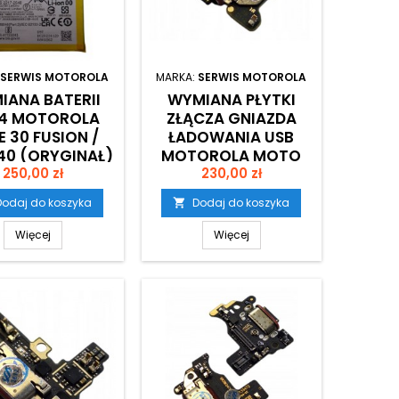
SERWIS MOTOROLA
MARKA:
SERWIS MOTOROLA
IANA BATERII
WYMIANA PŁYTKI
4 MOTOROLA
ZŁĄCZA GNIAZDA
E 30 FUSION /
ŁADOWANIA USB
40 (ORYGINAŁ)
MOTOROLA MOTO
Cena
Cena
250,00 zł
EDGE 50 FUSION
230,00 zł
Dodaj do koszyka
Dodaj do koszyka

Więcej
Więcej