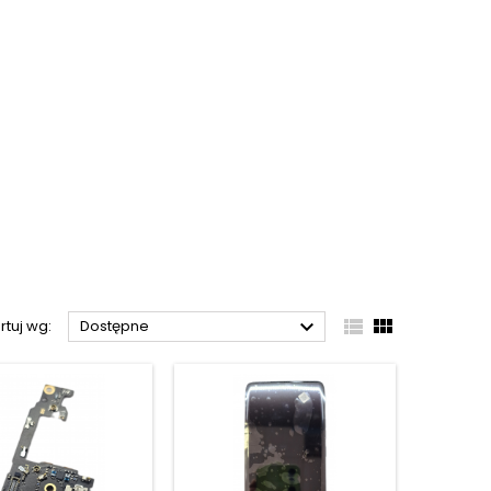



rtuj wg:
Dostępne