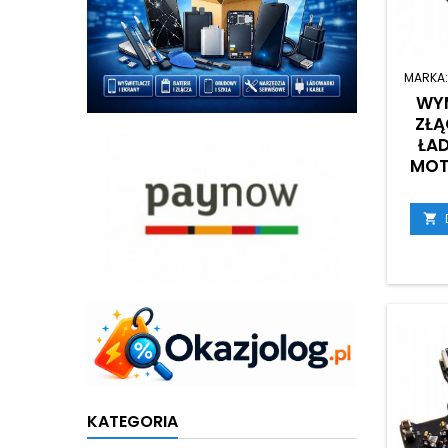
MARKA
WYM
ZŁĄ
ŁA
MOT
ED

KATEGORIA