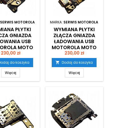
SERWIS MOTOROLA
MARKA:
SERWIS MOTOROLA
IANA PŁYTKI
WYMIANA PŁYTKI
CZA GNIAZDA
ZŁĄCZA GNIAZDA
OWANIA USB
ŁADOWANIA USB
OROLA MOTO
MOTOROLA MOTO
Cena
Cena
DGE 60 PRO
230,00 zł
EDGE 60 FUSION
230,00 zł
Dodaj do koszyka
Dodaj do koszyka

Więcej
Więcej