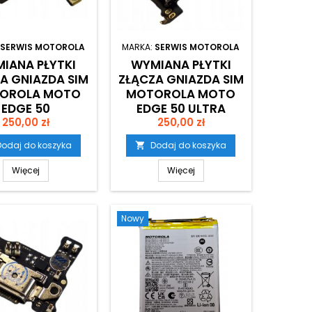
SERWIS MOTOROLA
MARKA:
SERWIS MOTOROLA
IANA PŁYTKI
WYMIANA PŁYTKI
A GNIAZDA SIM
ZŁĄCZA GNIAZDA SIM
OROLA MOTO
MOTOROLA MOTO
EDGE 50
EDGE 50 ULTRA
Cena
Cena
250,00 zł
250,00 zł
Dodaj do koszyka
Dodaj do koszyka

Więcej
Więcej
Nowy