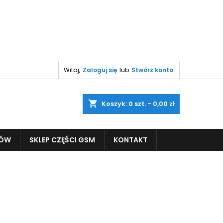
Witaj,
Zaloguj się
lub
Stwórz konto
shopping_cart
Koszyk:
0
szt. - 0,00 zł
PÓW
SKLEP CZĘŚCI GSM
KONTAKT