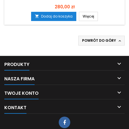
Cena
280,00 zł
Dodaj do koszyka
Więcej

POWRÓT DO GÓRY


PRODUKTY

NASZA FIRMA

TWOJE KONTO

KONTAKT