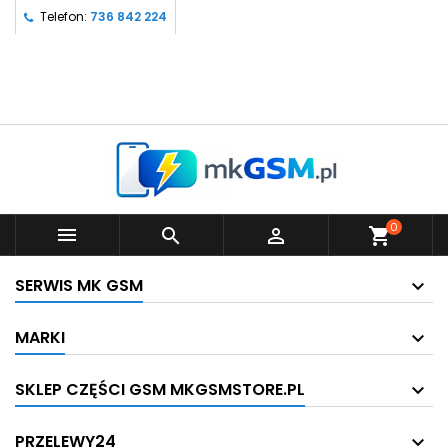
Telefon:
736 842 224
0



shopping_cart
SERWIS MK GSM
MARKI
SKLEP CZĘŚCI GSM MKGSMSTORE.PL
PRZELEWY24