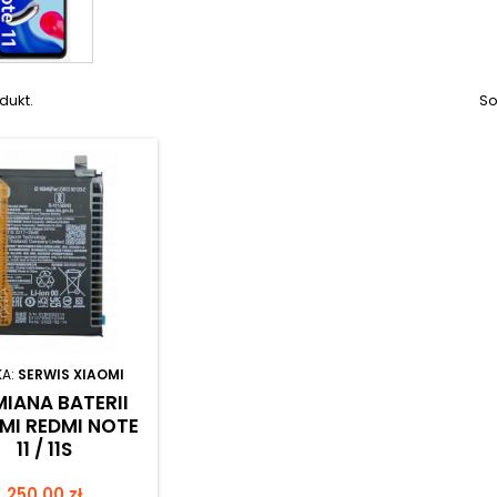
dukt.
So
KA:
SERWIS XIAOMI
IANA BATERII
MI REDMI NOTE
11 / 11S
Cena
250,00 zł