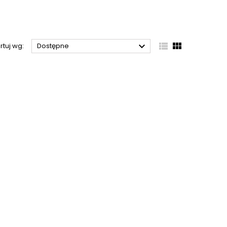



rtuj wg:
Dostępne