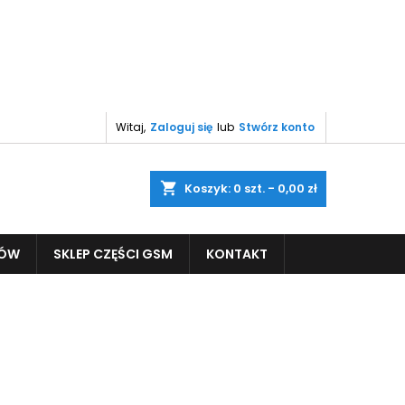
Witaj,
Zaloguj się
lub
Stwórz konto
shopping_cart
Koszyk:
0
szt. - 0,00 zł
PÓW
SKLEP CZĘŚCI GSM
KONTAKT