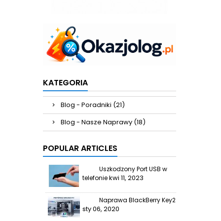
KATEGORIA
Blog - Poradniki (21)
Blog - Nasze Naprawy (18)
POPULAR ARTICLES
Uszkodzony Port USB w
kwi 11, 2023
telefonie
Naprawa BlackBerry Key2
sty 06, 2020