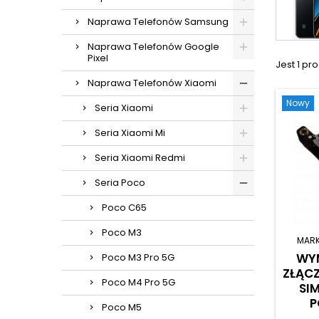
Naprawa Telefonów Samsung
Naprawa Telefonów Google
Pixel
Jest 1 pro
Naprawa Telefonów Xiaomi
Nowy
Seria Xiaomi
Seria Xiaomi Mi
Seria Xiaomi Redmi
Seria Poco
Poco C65
Poco M3
MAR
WYM
Poco M3 Pro 5G
ZŁĄCZ
Poco M4 Pro 5G
SI
P
Poco M5