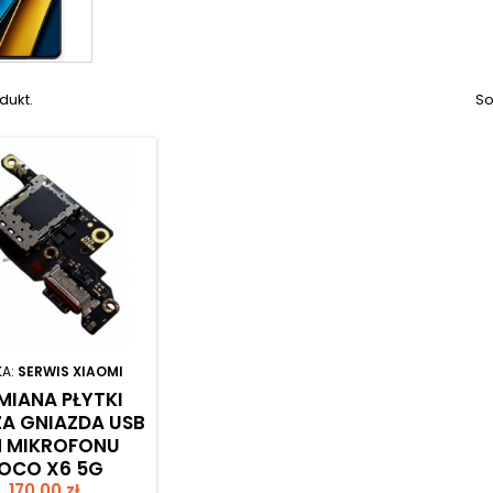
dukt.
So
KA:
SERWIS XIAOMI
IANA PŁYTKI
A GNIAZDA USB
M MIKROFONU
OCO X6 5G
Cena
170,00 zł