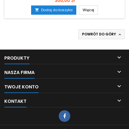
Cena
300,00 zł
Dodaj do koszyka
Więcej

POWRÓT DO GÓRY


PRODUKTY

NASZA FIRMA

TWOJE KONTO

KONTAKT