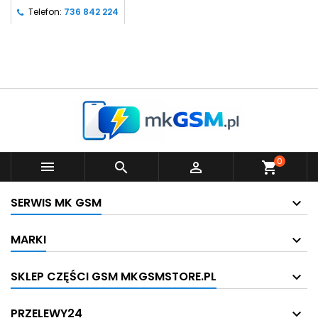
Telefon:
736 842 224
0



shopping_cart
SERWIS MK GSM
MARKI
SKLEP CZĘŚCI GSM MKGSMSTORE.PL
PRZELEWY24