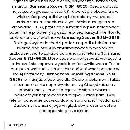
Zgłasza się do nas wiele osób, przynosząc uszkodzony
smartfon
Samsung Xcover 5 SM-G525
. Czego dotyczą
najczęściej zgłaszane usterki? To bardzo ciekawe, ale w
większości przypadków są to problemy związane z
uszkodzeniami mechanicznymi. Wyłamane gniazdo
ładowania – USB, przez co nie można w pełni naładować
baterii. Inne problemy zgłaszane przez naszych klientów to
uszkodzony wyświetlacz w
Samsung Xcover 5 SM-G525
.
Do tego zwykle dochodzi podczas upadku telefonu na
twarde podłoże. Aby zminimalizować ryzyko takich
uszkodzeń, warto zakupić dobrej jakości etui na
Samsung
Xcover 5 SM-G525
, które będzie amortyzować wstrząsy, a
jednocześnie zapewni wysoki komfort użytkowania. Takie
etui, pokrowiec nasz serwis telefonów również posiada w
stałej sprzedaży.
Uszkodzony Samsung Xcover 5 SM-
G525
nie musi już więcej być dla Ciebie problemem. Także
nieznane koszta naprawy nie muszą Ci spędzać snu z
powiek. Nasz serwis specjalizuje się w szybkich i
skutecznych naprawach na miejscu. Dzięki nam, Twój
telefon ponownie odzyska dawną sprawność i wydajność.
Zadbamy również o jego wygląd, aby prezentował się
nienagannie, jak ze sklepu.

Dostępne