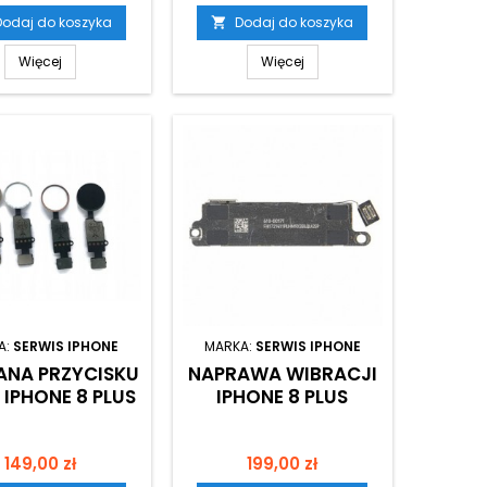
Dodaj do koszyka
Dodaj do koszyka

Więcej
Więcej
A:
SERWIS IPHONE
MARKA:
SERWIS IPHONE
NA PRZYCISKU
NAPRAWA WIBRACJI
IPHONE 8 PLUS
IPHONE 8 PLUS
Cena
Cena
149,00 zł
199,00 zł