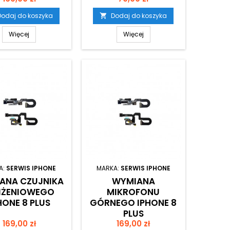
Dodaj do koszyka
Dodaj do koszyka

Więcej
Więcej
A:
SERWIS IPHONE
MARKA:
SERWIS IPHONE
ANA CZUJNIKA
WYMIANA
LIŻENIOWEGO
MIKROFONU
HONE 8 PLUS
GÓRNEGO IPHONE 8
PLUS
Cena
Cena
169,00 zł
169,00 zł