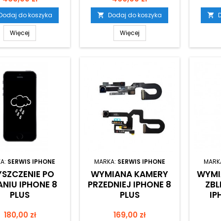
Dodaj do koszyka
Dodaj do koszyka


Więcej
Więcej
A:
SERWIS IPHONE
MARKA:
SERWIS IPHONE
MARK
YSZCZENIE PO
WYMIANA KAMERY
WYMI
ANIU IPHONE 8
PRZEDNIEJ IPHONE 8
ZB
PLUS
PLUS
IP
Cena
Cena
180,00 zł
169,00 zł