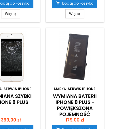
Dodaj do koszyka
Dodaj do koszyka

Więcej
Więcej
A:
SERWIS IPHONE
MARKA:
SERWIS IPHONE
IANA SZYBKI
WYMIANA BATERII
HONE 8 PLUS
IPHONE 8 PLUS -
POWIĘKSZONA
POJEMNOŚĆ
Cena
Cena
369,00 zł
3400MAH
179,00 zł