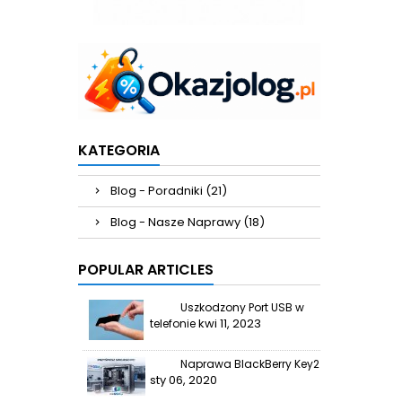
KATEGORIA
Blog - Poradniki (21)
Blog - Nasze Naprawy (18)
POPULAR ARTICLES
Uszkodzony Port USB w
kwi 11, 2023
telefonie
Naprawa BlackBerry Key2
sty 06, 2020