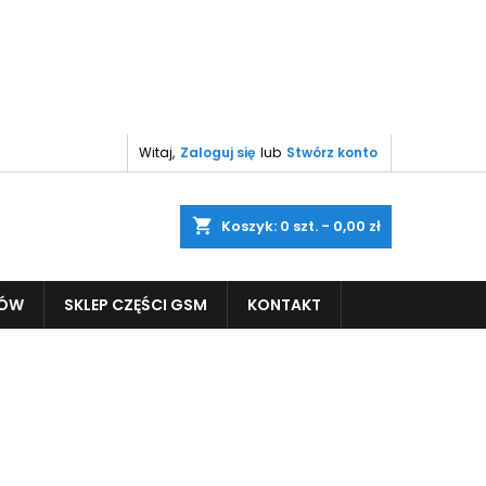
Witaj,
Zaloguj się
lub
Stwórz konto
shopping_cart
Koszyk:
0
szt. - 0,00 zł
PÓW
SKLEP CZĘŚCI GSM
KONTAKT