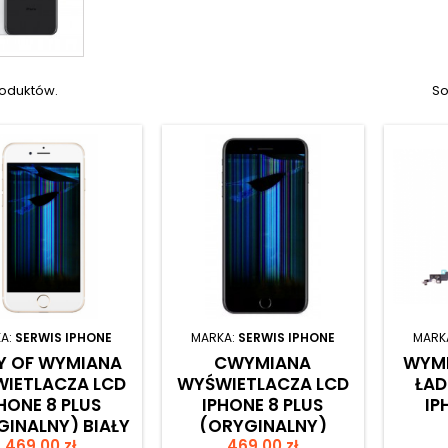
roduktów.
So
A:
SERWIS IPHONE
MARKA:
SERWIS IPHONE
MARK
Y OF WYMIANA
CWYMIANA
WYMI
IETLACZA LCD
WYŚWIETLACZA LCD
ŁAD
HONE 8 PLUS
IPHONE 8 PLUS
IP
GINALNY) BIAŁY
(ORYGINALNY)
Cena
Cena
469,00 zł
469,00 zł
CZARNY