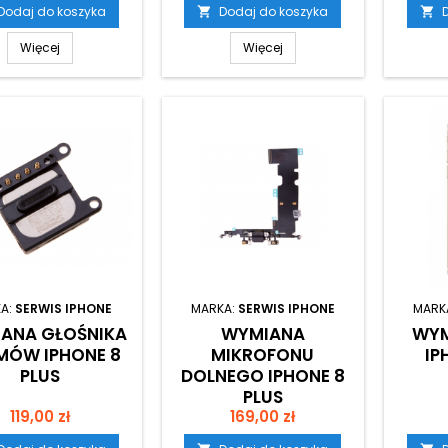
Dodaj do koszyka
Dodaj do koszyka


Więcej
Więcej
A:
SERWIS IPHONE
MARKA:
SERWIS IPHONE
MARK
ANA GŁOŚNIKA
WYMIANA
WYM
MÓW IPHONE 8
MIKROFONU
IP
PLUS
DOLNEGO IPHONE 8
PLUS
Cena
Cena
119,00 zł
169,00 zł