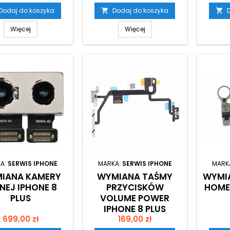
Dodaj do koszyka
Dodaj do koszyka


Więcej
Więcej
A:
SERWIS IPHONE
MARKA:
SERWIS IPHONE
MARK
IANA KAMERY
WYMIANA TAŚMY
WYMIA
NEJ IPHONE 8
PRZYCISKÓW
HOME 
PLUS
VOLUME POWER
IPHONE 8 PLUS
Cena
Cena
699,00 zł
169,00 zł