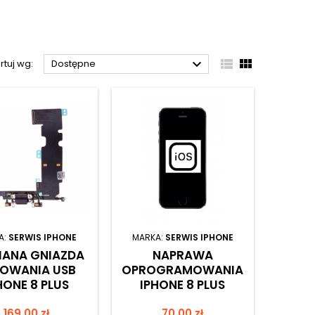



rtuj wg:
Dostępne
A:
SERWIS IPHONE
MARKA:
SERWIS IPHONE
ANA GNIAZDA
NAPRAWA
OWANIA USB
OPROGRAMOWANIA
HONE 8 PLUS
IPHONE 8 PLUS
Cena
Cena
169,00 zł
70,00 zł