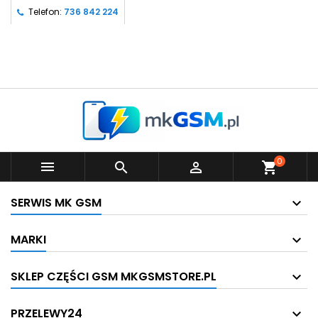
Telefon:
736 842 224
0



shopping_cart
SERWIS MK GSM
MARKI
SKLEP CZĘŚCI GSM MKGSMSTORE.PL
PRZELEWY24