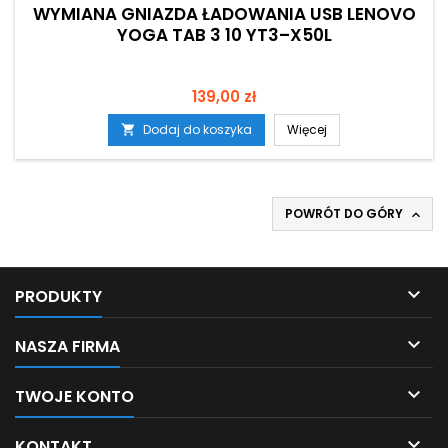
WYMIANA GNIAZDA ŁADOWANIA USB LENOVO
YOGA TAB 3 10 YT3–X50L
Cena
139,00 zł
Dodaj do koszyka
Więcej

POWRÓT DO GÓRY


PRODUKTY

NASZA FIRMA

TWOJE KONTO

KONTAKT