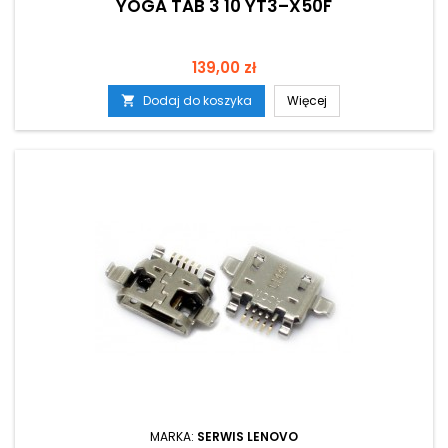
YOGA TAB 3 10 YT3–X50F
Cena
139,00 zł
Dodaj do koszyka
Więcej

MARKA:
SERWIS LENOVO