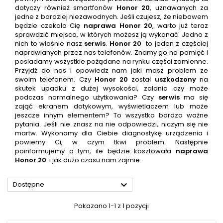
dotyczy również smartfonów
Honor 20
, uznawanych za
jedne z bardziej niezawodnych. Jeśli czujesz, że niebawem
będzie czekała Cię
naprawa
Honor 20
, warto już teraz
sprawdzić miejsca, w których możesz ją wykonać. Jedno z
nich to właśnie nasz
serwis
.
Honor 20
to jeden z częściej
naprawianych przez nas telefonów. Znamy go na pamięć i
posiadamy wszystkie pożądane na rynku części zamienne.
Przyjdź do nas i opowiedz nam jaki masz problem ze
swoim telefonem. Czy
Honor 20
został
uszkodzony
na
skutek upadku z dużej wysokości, zalania czy może
podczas normalnego użytkowania? Czy
serwis
ma się
zająć ekranem dotykowym, wyświetlaczem lub może
jeszcze innym elementem? To wszystko bardzo ważne
pytania. Jeśli nie znasz na nie odpowiedzi, niczym się nie
martw. Wykonamy dla Ciebie diagnostykę urządzenia i
powiemy Ci, w czym tkwi problem. Następnie
poinformujemy o tym, ile będzie kosztowała
naprawa
Honor 20
i jak dużo czasu nam zajmie.

Dostępne
Pokazano 1-1 z 1 pozycji