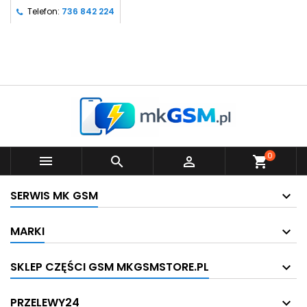
Telefon:
736 842 224
0



shopping_cart
SERWIS MK GSM
MARKI
SKLEP CZĘŚCI GSM MKGSMSTORE.PL
PRZELEWY24