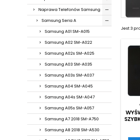
Naprawa Telefonów Samsung
Samsung Seria A
Jest 3 pr
Samsung A01 SM-A015
Samsung A02 SM-A022
Samsung A02s SM-A025
Samsung A03 SM-A035
Samsung A03s SM-A037
Samsung A04 SM-A045
Samsung A04s SM-A047
Samsung A05s SM-A057
WYŚW
SZYB
Samsung A7 2018 SM-A750
Samsung A8 2018 SM-A530
(O