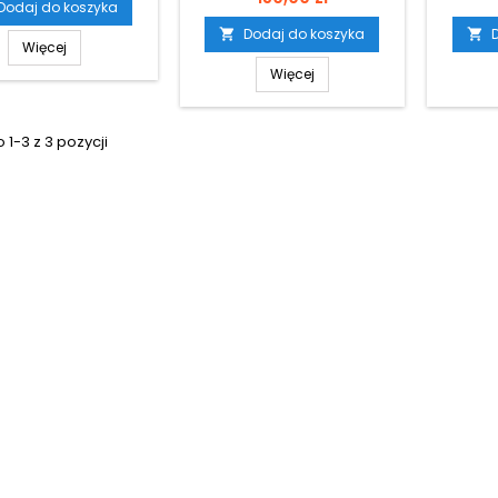
Dodaj do koszyka
Dodaj do koszyka


Więcej
Więcej
1-3 z 3 pozycji