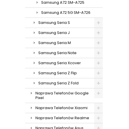
Samsung A72 SM-A725
Samsung A72 5G SM-A726
Samsung Seria S
Samsung Seria J
Samsung Seria M
Samsung Seria Note
Samsung Seria Xcover
Samsung Seria Z Flip
Samsung Seria Z Fold
Naprawa Telefonów Google
Pixel
Naprawa Telefonów Xiaomi
Naprawa Telefonów Realme
Naprawa Telefonów Asus