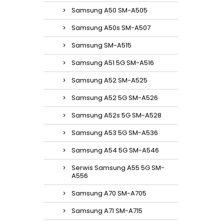
Samsung A50 SM-A505
Samsung A50s SM-A507
Samsung SM-A515
Samsung A51 5G SM-A516
Samsung A52 SM-A525
Samsung A52 5G SM-A526
Samsung A52s 5G SM-A528
Samsung A53 5G SM-A536
Samsung A54 5G SM-A546
Serwis Samsung A55 5G SM-
A556
Samsung A70 SM-A705
Samsung A71 SM-A715