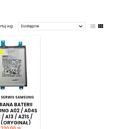



rtuj wg:
Dostępne
:
SERWIS SAMSUNG
IANA BATERII
NG A02 / A04S
 / A13 / A21S /
 (ORYGINAŁ)
Cena
220,00 zł