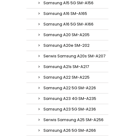
Samsung A15 5G SM-A156
Samsung A16 SM-A165
Samsung A16 5G SM-A166
Samsung A20 SM-A205
Samsung A20e SM-202
Serwis Samsung A20s SM-A207
Samsung A21s SM-A217
Samsung A22 SM-A225
Samsung A22 5G SM-A226
Samsung A23 4G SM-A235
Samsung A23 5G SM-A236
Serwis Samsung A25 SM-A256
Samsung A26 5G SM-A266