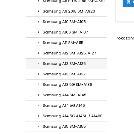
Samsung A8 PLUS 2018 SM-A730

Samsung A9 2018 SM-A920
Samsung A10 SM-A105
Samsung A10S SM-A107
Pokazano 
Samsung A11 SM-A115
Samsung A12 SM-A125, A127
Samsung A13 SM-A135
Samsung A13 SM-A137
Samsung A13 5G SM-A136
Samsung A14 SM-A145
Samsung A14 5G A146
Samsung A14 5G A146U / A146P
Samsung A15 SM-A155