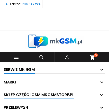
Telefon:
736 842 224
0



shopping_cart
SERWIS MK GSM
MARKI
SKLEP CZĘŚCI GSM MKGSMSTORE.PL
PRZELEWY24