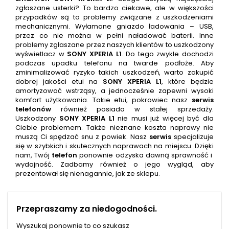
zgłaszane usterki? To bardzo ciekawe, ale w większości
przypadków są to problemy związane z uszkodzeniami
mechanicznymi. Wyłamane gniazdo ładowania – USB,
przez co nie można w pełni naładować baterii. Inne
problemy zgłaszane przez naszych klientów to uszkodzony
wyświetlacz w
SONY XPERIA L1
. Do tego zwykle dochodzi
podczas upadku telefonu na twarde podłoże. Aby
zminimalizować ryzyko takich uszkodzeń, warto zakupić
dobrej jakości etui na
SONY XPERIA L1
, które będzie
amortyzować wstrząsy, a jednocześnie zapewni wysoki
komfort użytkowania. Takie etui, pokrowiec nasz
serwis
telefonów
również posiada w stałej sprzedaży.
Uszkodzony
SONY XPERIA L1
nie musi już więcej być dla
Ciebie problemem. Także nieznane koszta naprawy nie
muszą Ci spędzać snu z powiek. Nasz
serwis
specjalizuje
się w szybkich i skutecznych naprawach na miejscu. Dzięki
nam, Twój
telefon
ponownie odzyska dawną sprawność i
wydajność. Zadbamy również o jego wygląd, aby
prezentował się nienagannie, jak ze sklepu.
Przepraszamy za niedogodności.
Wyszukaj ponownie to co szukasz