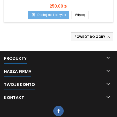
Cena
250,00 zł
Dodaj do koszyka
Więcej

POWRÓT DO GÓRY


PRODUKTY

NASZA FIRMA

TWOJE KONTO

KONTAKT