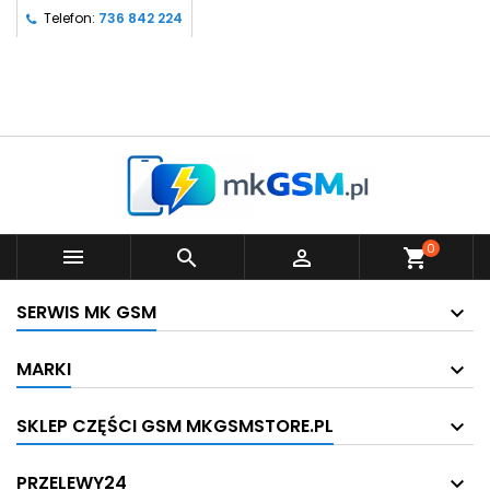
Telefon:
736 842 224
0



shopping_cart
SERWIS MK GSM
MARKI
SKLEP CZĘŚCI GSM MKGSMSTORE.PL
PRZELEWY24