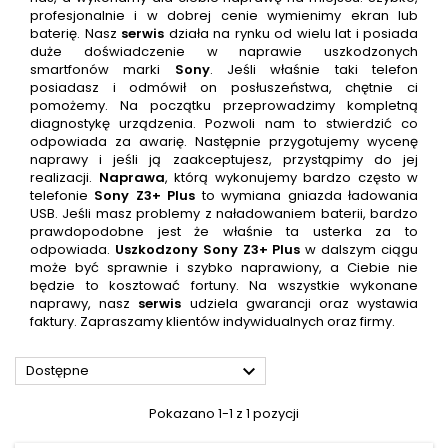
profesjonalnie i w dobrej cenie wymienimy ekran lub
baterię. Nasz
serwis
działa na rynku od wielu lat i posiada
duże doświadczenie w naprawie uszkodzonych
smartfonów marki
Sony
. Jeśli właśnie taki telefon
posiadasz i odmówił on posłuszeństwa, chętnie ci
pomożemy. Na początku przeprowadzimy kompletną
diagnostykę urządzenia. Pozwoli nam to stwierdzić co
odpowiada za awarię. Następnie przygotujemy wycenę
naprawy i jeśli ją zaakceptujesz, przystąpimy do jej
realizacji.
Naprawa
, którą wykonujemy bardzo często w
telefonie
Sony Z3+ Plus
to wymiana gniazda ładowania
USB. Jeśli masz problemy z naładowaniem baterii, bardzo
prawdopodobne jest że właśnie ta usterka za to
odpowiada.
Uszkodzony
Sony Z3+ Plus
w dalszym ciągu
może być sprawnie i szybko naprawiony, a Ciebie nie
będzie to kosztować fortuny. Na wszystkie wykonane
naprawy, nasz
serwis
udziela gwarancji oraz wystawia
faktury. Zapraszamy klientów indywidualnych oraz firmy.

Dostępne
Pokazano 1-1 z 1 pozycji