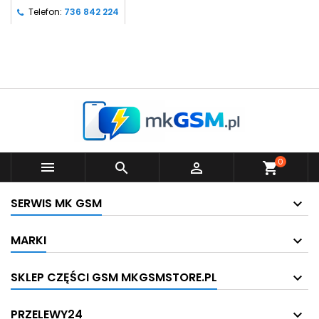
Telefon:
736 842 224
0



shopping_cart
SERWIS MK GSM
MARKI
SKLEP CZĘŚCI GSM MKGSMSTORE.PL
PRZELEWY24